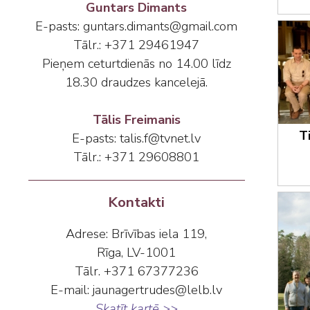
Guntars Dimants
E-pasts: guntars.dimants@gmail.com
Tālr.: +371 29461947
Pieņem ceturtdienās no 14.00 līdz
18.30 draudzes kancelejā.
Tālis Freimanis
T
E-pasts: talis.f@tvnet.lv
Tālr.: +371 29608801
Kontakti
Adrese: Brīvības iela 119,
Rīga, LV-1001
Tālr. +371 67377236
E-mail: jaunagertrudes@lelb.lv
Skatīt kartē >>