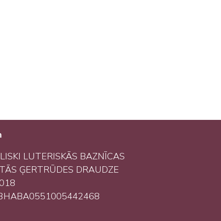
m
LISKI LUTERISKĀS BAZNĪCAS
ĒTĀS ĢERTRŪDES DRAUDZE
2018
93HABA0551005442468