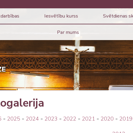
darbības
Iesvētību kurss
Svētdienas s
Par mums
ogalerija
6
2025
2024
2023
2022
2021
2020
2019
•
•
•
•
•
•
•