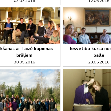
03.07.2016
12.06.2016
ikšanās ar Taizé kopienas
Iesvētību kursa n
brāļiem
balle
30.05.2016
23.05.2016