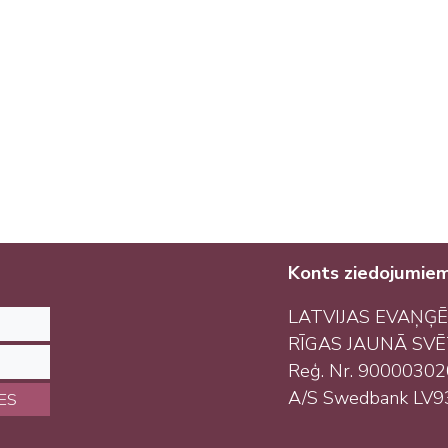
Konts ziedojumie
LATVIJAS EVAŅĢĒ
RĪGAS JAUNĀ SV
Reģ. Nr. 9000030
A/S Swedbank LV
IES