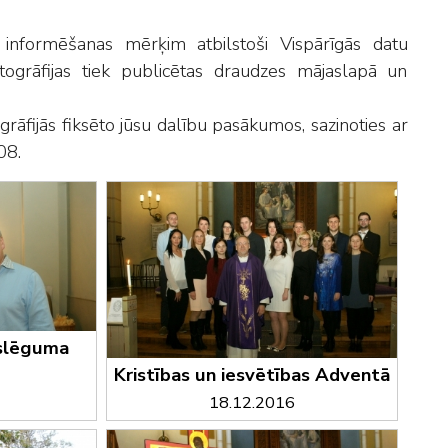
 informēšanas mērķim atbilstoši Vispārīgās datu
ogrāfijas tiek publicētas draudzes mājaslapā un
togrāfijās fiksēto jūsu dalību pasākumos, sazinoties ar
08.
oslēguma
Kristības un iesvētības Adventā
18.12.2016