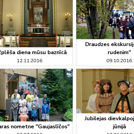
Draudzes ekskursij
čplēša diena mūsu baznīcā
rudenim"
12.11.2016
09.10.2016
Jubilejas dievkalpo
aras nometne "Gaujaslīčos"
jūnijā