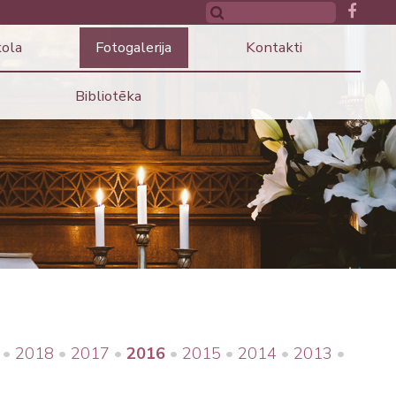
kola
Fotogalerija
Kontakti
Bibliotēka
2018
2017
2016
2015
2014
2013
•
•
•
•
•
•
•