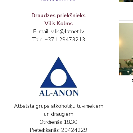
Draudzes priekšnieks
Vilis Kolms
E-mail: vilis@latnet.lv
Tālr. +371 29473213
Atbalsta grupa alkoholiķu tuviniekiem
un draugiem
Otrdienās 18.30
Pieteikšanās: 29424229