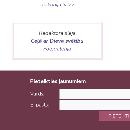
diakonija.lv >>
Redaktora sleja
Ceļā ar Dieva svētību
Fotogalerija
Pieteikties jaunumiem
Vārds:
E-pasts:
PIETEIKT