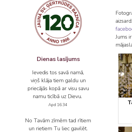
Fotogr
aizsar
facebo
Jums ir
mājasl
Dienas lasījums
Ievedis tos savā namā,
viņš klāja tiem galdu un
priecājās kopā ar visu savu
namu ticībā uz Dievu.
T
Apd 16:34
No Tavām zīmēm tad rītiem
un rietiem Tu liec gavilēt.