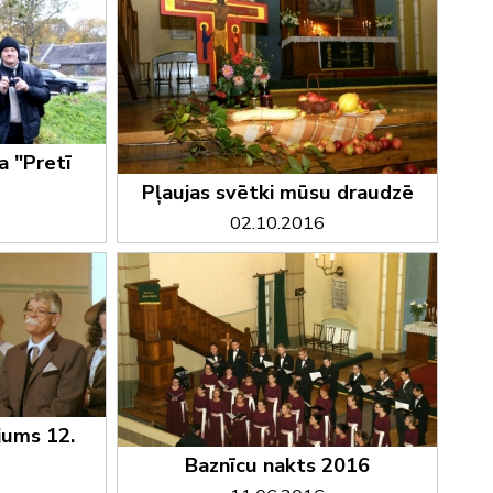
a "Pretī
Pļaujas svētki mūsu draudzē
02.10.2016
jums 12.
Baznīcu nakts 2016