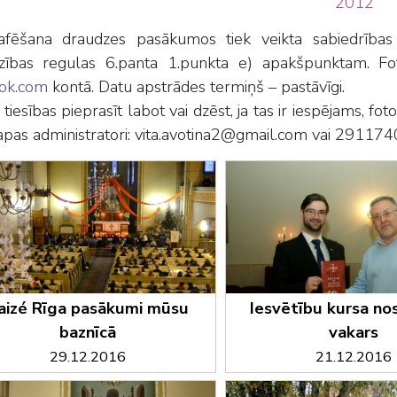
2012
afēšana draudzes pasākumos tiek veikta sabiedrības
dzības regulas 6.panta 1.punkta e) apakšpunktam. Fot
ok.com
kontā. Datu apstrādes termiņš – pastāvīgi.
 tiesības pieprasīt labot vai dzēst, ja tas ir iespējams, fo
apas administratori: vita.avotina2@gmail.com vai 291174
aizé Rīga pasākumi mūsu
Iesvētību kursa n
baznīcā
vakars
29.12.2016
21.12.2016