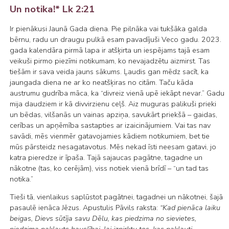
Un notika!* Lk 2:21
Ir pienākusi Jaunā Gada diena. Pie pilnāka vai tukšāka galda
bērnu, radu un draugu pulkā esam pavadījuši Veco gadu. 2023.
gada kalendāra pirmā lapa ir atšķirta un iespējams tajā esam
veikuši pirmo piezīmi notikumam, ko nevajadzētu aizmirst. Tas
tiešām ir sava veida jauns sākums. Ļaudis gan mēdz sacīt, ka
jaungada diena ne ar ko neatšķiras no citām. Taču kāda
austrumu gudrība māca, ka “divreiz vienā upē iekāpt nevar.” Gadu
mija daudziem ir kā divvirzienu ceļš. Aiz muguras palikuši prieki
un bēdas, vilšanās un vainas apziņa, savukārt priekšā – gaidas,
cerības un apņēmība sastapties ar izaicinājumiem. Vai tas nav
savādi, mēs vienmēr gatavojamies kādiem notikumiem, bet tie
mūs pārsteidz nesagatavotus. Mēs nekad īsti neesam gatavi, jo
katra pieredze ir īpaša. Tajā sajaucas pagātne, tagadne un
nākotne (tas, ko cerējām), viss notiek vienā brīdī – “un tad tas
notika.”
Tieši tā, vienlaikus saplūstot pagātnei, tagadnei un nākotnei, šajā
pasaulē ienāca Jēzus. Apustulis Pāvils raksta:
“Kad pienāca laiku
beigas, Dievs sūtīja savu Dēlu, kas piedzima no sievietes,