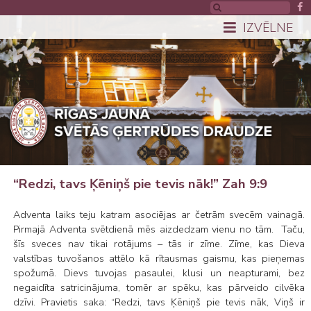
IZVĒLNE
“Redzi, tavs Ķēniņš pie tevis nāk!” Zah 9:9
Adventa laiks teju katram asociējas ar četrām svecēm vainagā.
Pirmajā Adventa svētdienā mēs aizdedzam vienu no tām. Taču,
šīs sveces nav tikai rotājums – tās ir zīme. Zīme, kas Dieva
valstības tuvošanos attēlo kā rītausmas gaismu, kas pieņemas
spožumā. Dievs tuvojas pasaulei, klusi un neapturami, bez
negaidīta satricinājuma, tomēr ar spēku, kas pārveido cilvēka
dzīvi. Pravietis saka: “Redzi, tavs Ķēniņš pie tevis nāk, Viņš ir