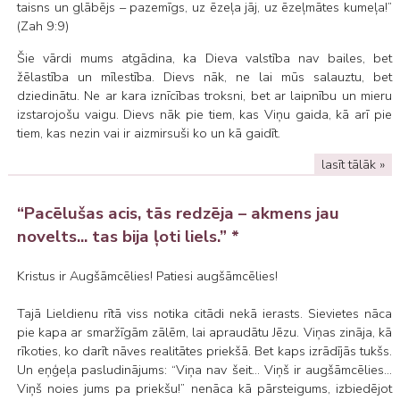
taisns un glābējs – pazemīgs, uz ēzeļa jāj, uz ēzeļmātes kumeļa!”
(Zah 9:9)
Šie vārdi mums atgādina, ka Dieva valstība nav bailes, bet
žēlastība un mīlestība. Dievs nāk, ne lai mūs salauztu, bet
dziedinātu. Ne ar kara iznīcības troksni, bet ar laipnību un mieru
izstarojošu vaigu. Dievs nāk pie tiem, kas Viņu gaida, kā arī pie
tiem, kas nezin vai ir aizmirsuši ko un kā gaidīt.
lasīt tālāk »
“Pacēlušas acis, tās redzēja – akmens jau
novelts... tas bija ļoti liels.” *
Kristus ir Augšāmcēlies! Patiesi augšāmcēlies!
Tajā Lieldienu rītā viss notika citādi nekā ierasts. Sievietes nāca
pie kapa ar smaržīgām zālēm, lai apraudātu Jēzu. Viņas zināja, kā
rīkoties, ko darīt nāves realitātes priekšā. Bet kaps izrādījās tukšs.
Un eņģeļa pasludinājums: “Viņa nav šeit… Viņš ir augšāmcēlies...
Viņš noies jums pa priekšu!” nenāca kā pārsteigums, izbiedējot