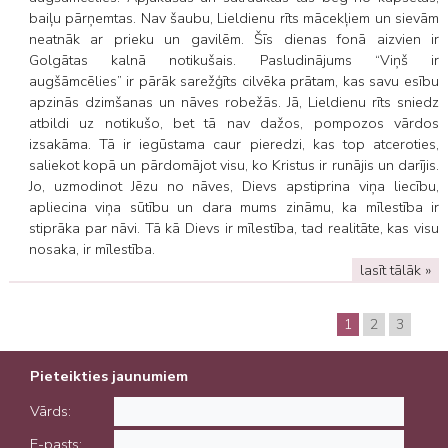
baiļu pārņemtas. Nav šaubu, Lieldienu rīts mācekļiem un sievām
neatnāk ar prieku un gavilēm. Šīs dienas fonā aizvien ir
Golgātas kalnā notikušais. Pasludinājums “Viņš ir
augšāmcēlies” ir pārāk sarežģīts cilvēka prātam, kas savu esību
apzinās dzimšanas un nāves robežās. Jā, Lieldienu rīts sniedz
atbildi uz notikušo, bet tā nav dažos, pompozos vārdos
izsakāma. Tā ir iegūstama caur pieredzi, kas top atceroties,
saliekot kopā un pārdomājot visu, ko Kristus ir runājis un darījis.
Jo, uzmodinot Jēzu no nāves, Dievs apstiprina viņa liecību,
apliecina viņa sūtību un dara mums zināmu, ka mīlestība ir
stiprāka par nāvi. Tā kā Dievs ir mīlestība, tad realitāte, kas visu
nosaka, ir mīlestība.
lasīt tālāk »
1
2
3
Pieteikties jaunumiem
Vārds:
E-pasts: