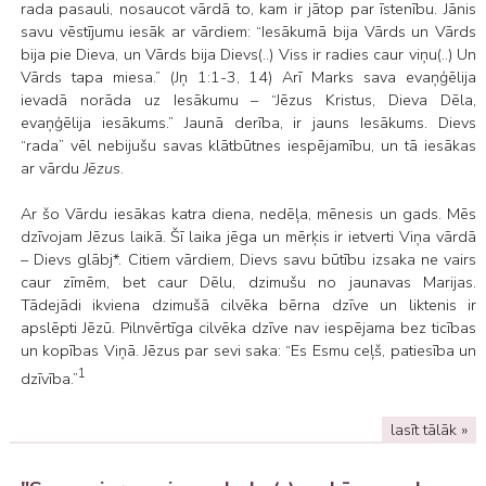
rada pasauli, nosaucot vārdā to, kam ir jātop par īstenību. Jānis
savu vēstījumu iesāk ar vārdiem: “Iesākumā bija Vārds un Vārds
bija pie Dieva, un Vārds bija Dievs(..) Viss ir radies caur viņu(..) Un
Vārds tapa miesa.” (Jņ 1:1-3, 14) Arī Marks sava evaņģēlija
ievadā norāda uz Iesākumu – “Jēzus Kristus, Dieva Dēla,
evaņģēlija iesākums.” Jaunā derība, ir jauns Iesākums. Dievs
“rada” vēl nebijušu savas klātbūtnes iespējamību, un tā iesākas
ar vārdu
Jēzus
.
Ar šo Vārdu iesākas katra diena, nedēļa, mēnesis un gads. Mēs
dzīvojam Jēzus laikā. Šī laika jēga un mērķis ir ietverti Viņa vārdā
– Dievs glābj*. Citiem vārdiem, Dievs savu būtību izsaka ne vairs
caur zīmēm, bet caur Dēlu, dzimušu no jaunavas Marijas.
Tādejādi ikviena dzimušā cilvēka bērna dzīve un liktenis ir
apslēpti Jēzū. Pilnvērtīga cilvēka dzīve nav iespējama bez ticības
un kopības Viņā. Jēzus par sevi saka: “Es Esmu ceļš, patiesība un
1
dzīvība.”
lasīt tālāk »