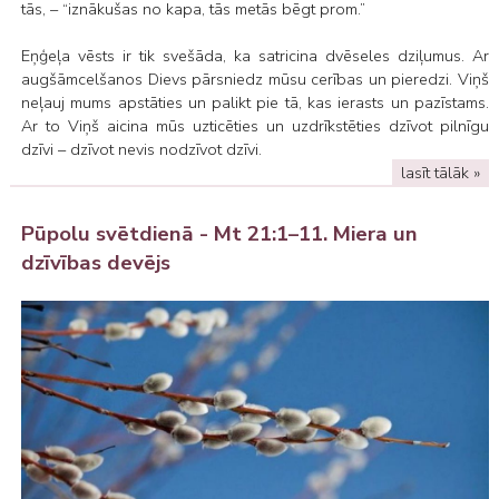
tās, – “iznākušas no kapa, tās metās bēgt prom.”
Eņģeļa vēsts ir tik svešāda, ka satricina dvēseles dziļumus. Ar
augšāmcelšanos Dievs pārsniedz mūsu cerības un pieredzi. Viņš
neļauj mums apstāties un palikt pie tā, kas ierasts un pazīstams.
Ar to Viņš aicina mūs uzticēties un uzdrīkstēties dzīvot pilnīgu
dzīvi – dzīvot nevis nodzīvot dzīvi.
lasīt tālāk »
Pūpolu svētdienā - Mt 21:1–11. Miera un
dzīvības devējs