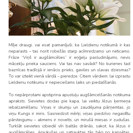
Mīļie draugi, vai esat pamanījuši, ka Lieldienu notikumā ir kas
neparasts – tas norit robežās starp acīmredzamo un neticamo.
Frāze “Viņš ir augšāmcēlies” ir eņģeļu pasludinājums, nevis
mācekļu prieka sauciens. Vai tas nav savādi? No kurienes tad
baznīcas tradīcijā ir ienācis prieks, gaviles un slavas dziesmas?
To var izteikt vienā vārdā – pieredze. Citiem vārdiem, lai izprastu
Lieldienu notikumu ir nepieciešams laiks un piedalīšanās.
To nepārprotami apstiprina apustuļu augšāmcelšanās notikuma
apraksts. Sievietes dodas pie kapa, lai veiktu Jēzus ķermeņa
iebalzamēšanu. Viņas ir skumju un zaudējuma pārņemtas, jo
viņu Kungs ir miris. Sasniedzot mērķi, viņas piedzīvo negaidītu
pārsteigumu – akmens ir novelts, un mirušā miesas ir zudušas.
Turklāt sievietes izbiedē vīri baltās drānās, sakot, ka Jēzus ir
augšāmcēlies. Apjukušas un satrauktas tās bēg no kapsētas,