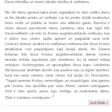
Dieva mīlestību un mums dāvāto dzīvību ik svētdienu.
Pēc 40 dienu gavēņa laika esam sagaidījuši šo lielo svētku dienu
ar tās dāvāto prieku un cerībām. Lai šis prieks dziļāk iesakņotos
mūsu sirdīs un paliktu ar mums visu atlikušo gadu, Baznīca ir
mums devusi piecdesmit dienu Lieldienu ciklu, kas ilgst līdz
Vasarsvētkiem. Lai mēs šo Kristus augšāmcelšanās notikumu, kas
ir skāris visu cilvēci, spētu aptvert un paglabāt savā sirdī.
Cilvēces vēsture, iesākot no radīšanas notikuma līdz Jēzus Kristus
atnākšanai, rod piepildījumu šajā lielajā dienā. No Ādama
krišanas līdz Jēzus Kristus augšāmcelšanās dienai cilvēce
atradās trimdā, ilgodamās pēc dzimtenes, ko tā nekad nebija
redzējusi. Aizzīmogotais un apsargātais Jēzus kaps, Lieldienas
rītā kļuva par atvērtām durvīm, kas pavēra ceļu uz ilgoto dzimteni,
kurā nav nedz ciešanu, nedz nāves. Kā sacījis Sv. Hrizostoms:
“Tagad varenais Kristus, nemirstīgais un visspēcīgais, izlej gaismu
pār visumu, kas spožāka par sauli. Mums, saviem uzticīgajiem,
Viņš ir cēlis spožu, jaunu, ilgu, mūžīgu, un neatceļamu dienu.
1
Tāds ir Lieldienu noslēpums.”
lasīt tālāk »