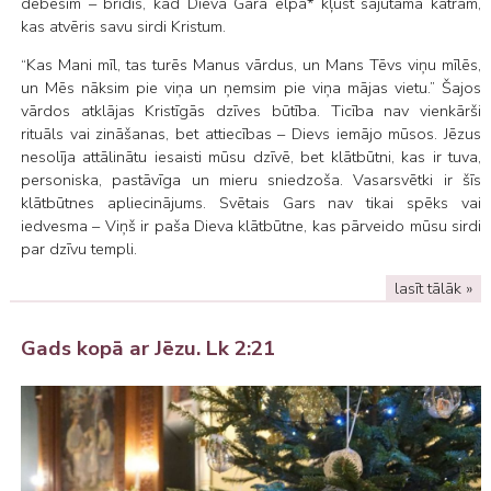
debesīm – brīdis, kad Dieva Gara elpa* kļūst sajūtama katram,
kas atvēris savu sirdi Kristum.
“Kas Mani mīl, tas turēs Manus vārdus, un Mans Tēvs viņu mīlēs,
un Mēs nāksim pie viņa un ņemsim pie viņa mājas vietu.” Šajos
vārdos atklājas Kristīgās dzīves būtība. Ticība nav vienkārši
rituāls vai zināšanas, bet attiecības – Dievs iemājo mūsos. Jēzus
nesolīja attālinātu iesaisti mūsu dzīvē, bet klātbūtni, kas ir tuva,
personiska, pastāvīga un mieru sniedzoša. Vasarsvētki ir šīs
klātbūtnes apliecinājums. Svētais Gars nav tikai spēks vai
iedvesma – Viņš ir paša Dieva klātbūtne, kas pārveido mūsu sirdi
par dzīvu templi.
lasīt tālāk »
Gads kopā ar Jēzu. Lk 2:21