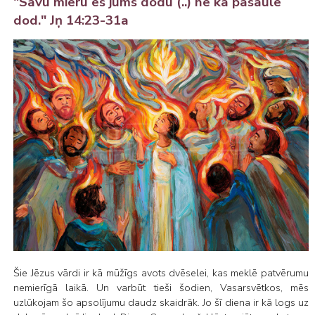
"Savu mieru es jums dodu (..) ne kā pasaule
dod." Jņ 14:23-31a
Šie Jēzus vārdi ir kā mūžīgs avots dvēselei, kas meklē patvērumu
nemierīgā laikā. Un varbūt tieši šodien, Vasarsvētkos, mēs
uzlūkojam šo apsolījumu daudz skaidrāk. Jo šī diena ir kā logs uz