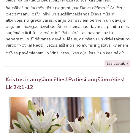
piedzima pakļauts bauslībai, lai izpirktu tos, kas pakļauti
2
bauslībai, un lai mēs tiktu pieņemti par Dieva dēliem.”
Ar Jēzus
piedzimšanu, dzīvi, nāvi un augšāmcelšanos Dievs mūs ir
atbrīvojis no grēka varas, darījis par saviem bērniem un dāvājis
daļu pie mūžīgās dzīvības. Šo neizteicamās dāvanas pilnību mēs
saņēmām ticībā – vienā brīdī. Patiesībā, tas nav nemaz tik
neparasti, jo šī dāvanas devēja, Jēzus, dzimšanu un dzīvi raksturo
vārdi: “Notika! Redzi!” Jēzus atšķirībā no mums ir gatavs ikvienam
3
dzīves pavērsienam, jo Viņš ir tas,
“kas bija, kas ir un kas nāk.”
lasīt tālāk »
Kristus ir augšāmcēlies! Patiesi augšāmcēlies!
Lk 24:1-12