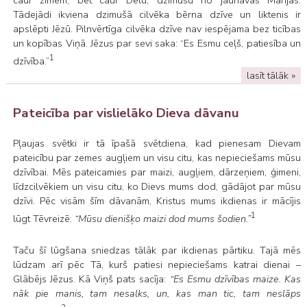
Tādejādi ikviena dzimušā cilvēka bērna dzīve un liktenis ir
apslēpti Jēzū. Pilnvērtīga cilvēka dzīve nav iespējama bez ticības
un kopības Viņā. Jēzus par sevi saka: “Es Esmu ceļš, patiesība un
1
dzīvība.”
lasīt tālāk »
Pateicība par vislielāko Dieva dāvanu
Pļaujas svētki ir tā īpašā svētdiena, kad pienesam Dievam
pateicību par zemes augļiem un visu citu, kas nepieciešams mūsu
dzīvībai. Mēs pateicamies par maizi, augļiem, dārzeņiem, ģimeni,
līdzcilvēkiem un visu citu, ko Dievs mums dod, gādājot par mūsu
dzīvi. Pēc visām šīm dāvanām, Kristus mums ikdienas ir mācījis
1
lūgt Tēvreizē:
“Mūsu dienišķo maizi dod mums šodien.”
Taču šī lūgšana sniedzas tālāk par ikdienas pārtiku. Tajā mēs
lūdzam arī pēc Tā, kurš patiesi nepieciešams katrai dienai –
Glābējs Jēzus. Kā Viņš pats sacīja:
“Es Esmu dzīvības maize. Kas
nāk pie manis, tam nesalks, un, kas man tic, tam neslāps