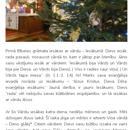
Pirmā Bībeles grāmata iesākas ar vārdu – Iesākumā. Dievs iesāk,
rada pasauli, nosaucot vārdā to, kam ir jātop par īstenību. Jānis
savu vēstījumu iesāk ar vārdiem: “Iesākumā bija Vārds un Vārds
bija pie Dieva, un Vārds bija Dievs(..) Viss ir radies caur viņu(..) Un
Vārds tapa miesa.” (Jņ 1:1-3, 14) Arī Marks sava evaņģēlija
ievadā norāda uz Iesākumu – “Jēzus Kristus, Dieva Dēla,
evaņģēlija iesākums.” Jaunā derība, ir jauns Iesākums. Dievs
“rada” vēl nebijušu savas klātbūtnes iespējamību, un tā iesākas
ar vārdu
Jēzus
.
Ar šo Vārdu iesākas katra diena, nedēļa, mēnesis un gads. Mēs
dzīvojam Jēzus laikā. Šī laika jēga un mērķis ir ietverti Viņa vārdā
– Dievs glābj*. Citiem vārdiem, Dievs savu būtību izsaka ne vairs
caur zīmēm, bet caur Dēlu, dzimušu no jaunavas Marijas.