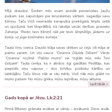
Mīļā draudze. Šodien mēs esam aicināti pievienoties ļaužu
pulkam, kas sapulcējies pie Jeruzalemes vārtiem, sagaidīja savu
Ķēniņu. Taču Viņš neieradās karapulka priekšgalā, tērpts zeltā
un spožumā, bet lēnprātībā, kā rakstīja vecās derības pravietis
Zaharija:
“Redzi, tavs Ķēniņš nāk pie tevis lēnprātīgs, jādams uz
ēzeļa, uz jūga ēzeļmātes kumeļa.”
Tauta Viņu sveica. Daudzi klāja savas drēbes uz ceļa, citi māja ar
palmu zariem. Un viņi sauca:
“Ozianna Dāvida Dēlam!”
Vārds
“Ozianna” nozīmē: “Palīdzi mums!” vai “Izglāb mūs, mēs Tevi
lūdzam!” Tauta cerēja, ka ir atnācis ilgi gaidītais Pestītājs, kas
piepildīs viņu sapņus – dos brīvību, politisku kārtību un
labklājību. Taču Jēzus nāk ar citu mērķi. Viņš nāk mūs glābt no
mums pašiem. No mūsu grēka, mūsu lepnības, mūsu akluma.
lasīt tālāk »
Gads kopā ar Jēzu. Lk:2:21
Pirmā Bībeles grāmata iesākas ar vārdu – Iesākumā. Dievs iesāk,