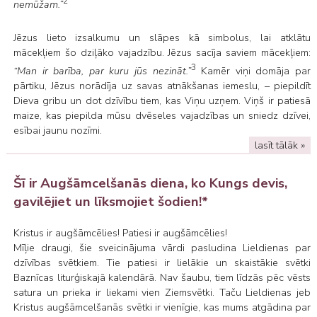
2
nemūžam.”
Jēzus lieto izsalkumu un slāpes kā simbolus, lai atklātu
mācekļiem šo dziļāko vajadzību. Jēzus sacīja saviem mācekļiem:
3
“Man ir barība, par kuru jūs nezināt.”
Kamēr viņi domāja par
pārtiku, Jēzus norādīja uz savas atnākšanas iemeslu, – piepildīt
Dieva gribu un dot dzīvību tiem, kas Viņu uzņem. Viņš ir patiesā
maize, kas piepilda mūsu dvēseles vajadzības un sniedz dzīvei,
esībai jaunu nozīmi.
lasīt tālāk »
Šī ir Augšāmcelšanās diena, ko Kungs devis,
gavilējiet un līksmojiet šodien!*
Kristus ir augšāmcēlies! Patiesi ir augšāmcēlies!
Mīļie draugi, šie sveicinājuma vārdi pasludina Lieldienas par
dzīvības svētkiem. Tie patiesi ir lielākie un skaistākie svētki
Baznīcas liturģiskajā kalendārā. Nav šaubu, tiem līdzās pēc vēsts
satura un prieka ir liekami vien Ziemsvētki. Taču Lieldienas jeb
Kristus augšāmcelšanās svētki ir vienīgie, kas mums atgādina par