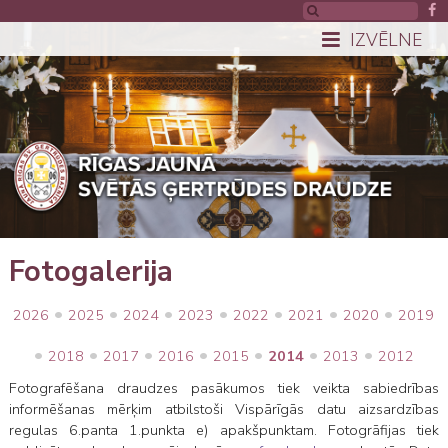
IZVĒLNE
Fotogalerija
•
•
•
•
•
•
•
2026
2025
2024
2023
2022
2021
2020
2019
•
•
•
•
•
•
•
2018
2017
2016
2015
2014
2013
2012
Fotografēšana draudzes pasākumos tiek veikta sabiedrības
informēšanas mērķim atbilstoši Vispārīgās datu aizsardzības
regulas 6.panta 1.punkta e) apakšpunktam. Fotogrāfijas tiek