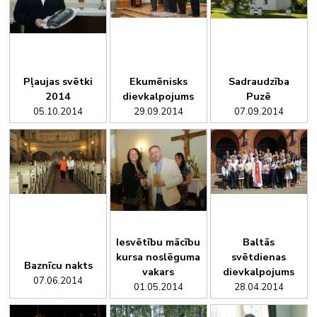
Pļaujas svētki
Ekumēnisks
Sadraudzība
2014
dievkalpojums
Puzē
05.10.2014
29.09.2014
07.09.2014
Iesvētību mācību
Baltās
kursa noslēguma
svētdienas
Baznīcu nakts
vakars
dievkalpojums
07.06.2014
01.05.2014
28.04.2014