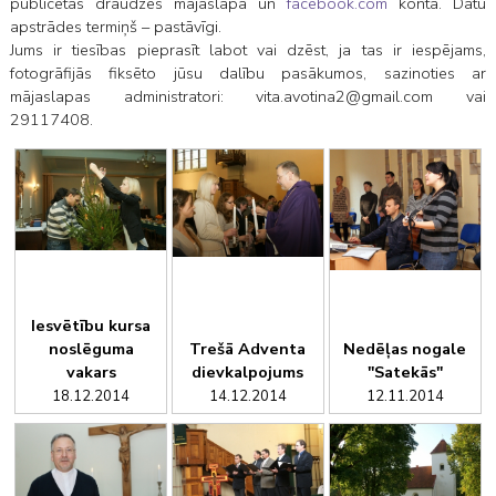
publicētas draudzes mājaslapā un
facebook.com
kontā. Datu
apstrādes termiņš – pastāvīgi.
Jums ir tiesības pieprasīt labot vai dzēst, ja tas ir iespējams,
fotogrāfijās fiksēto jūsu dalību pasākumos, sazinoties ar
mājaslapas administratori: vita.avotina2@gmail.com vai
29117408.
Iesvētību kursa
noslēguma
Trešā Adventa
Nedēļas nogale
vakars
dievkalpojums
"Satekās"
18.12.2014
14.12.2014
12.11.2014