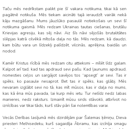
Taču mēs nedrīkstam palikt pie šī vakara notikuma, tikai kā sen
pagātnē notikuša. Mēs tiekam aicināti tajā ieraudzīt vairāk nekā
kāju mazgāšanu. Mums jāuzlūko pasaulē notiekošais un sevi šī
notikuma gaismā. Mēs redzam Ukrainas tautas ciešanas, brutālu
Krievijas agresiju, kas sēj nāvi. Aiz šīs nāvi sējošās brutalitātes
slēpjas katrā cilvēkā mītoša daļa no tās. Mēs redzam, kā daudzi,
kam būtu vara un līdzekļi palīdzēt, vilcinās, aprēķina, baidās un
nodod.
Kamēr Kristus rīcībā mēs redzam citu attieksmi – mīlēt līdz galam.
Kalpot arī tad, kad tas apdraud sevi pašu. Kad ļaunums apdraud,
nomesties ceļos un sargājot savējos tos “apsegt” ar sevi. Tas ir
spēks, ko pasaule nesaprot. Bet tas ir spēks, kas glābj. Mēs
nevaram izglābt sevi no tā, kas mīt mūsos, kas ir daļa no mums,
kas kā ēna mūs pavada, lai kurp mēs ietu. Tur nelīdz nedz labas
manieres, nedz raksturs. Izmainīt mūsu sirds stāvokli, atbrīvot no
iznīcības var tikai tāds, kurš stāv pāri šai nolemtības varai.
Vecās Derības lasījumā mēs dzirdējām par Šalemas ķēniņu, Dieva
priesteri Melhisedeku, kurš sagaidīja Ābramu, kas izcīnīja smagu