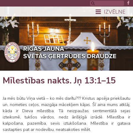
IZVĒLNE
Mīlestības nakts. Jņ 13:1–15
Ja mēs būtu Viņa vietā – ko mēs darītu??? Kristus apsēja priekšautu
un, nometies ceļos, mazgāja mācekļiem kājas. Šī aina mums atklāj,
kāda ir Dieva mīlestība. Tā neizpaužas sentimentālā sejas
izteiksmē, tukšos vārdos, nedz ārišķīgā izrādē. Mīlestība ir
kalpošana, pazemība, sevis iztukšošana. Mīlestība ir gatava
sastapties pat ar nodevību, neatsakoties mīlēt.