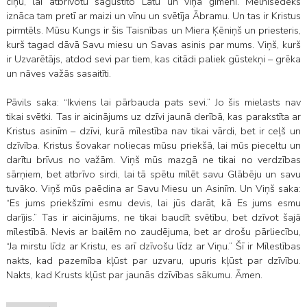
cīņu, lai atbrīvotu sagūstīto Latu un viņa ģimeni. Melhisedeks
iznāca tam pretī ar maizi un vīnu un svētīja Ābramu. Un tas ir Kristus
pirmtēls. Mūsu Kungs ir šis Taisnības un Miera Ķēniņš un priesteris,
kurš tagad dāvā Savu miesu un Savas asinis par mums. Viņš, kurš
ir Uzvarētājs, atdod sevi par tiem, kas citādi paliek gūstekņi – grēka
un nāves važās sasaitīti.
Pāvils saka: “Ikviens lai pārbauda pats sevi.” Jo šis mielasts nav
tikai svētki. Tas ir aicinājums uz dzīvi jaunā derībā, kas parakstīta ar
Kristus asinīm – dzīvi, kurā mīlestība nav tikai vārdi, bet ir ceļš un
dzīvība. Kristus šovakar noliecas mūsu priekšā, lai mūs pieceltu un
darītu brīvus no važām. Viņš mūs mazgā ne tikai no verdzības
sārņiem, bet atbrīvo sirdi, lai tā spētu mīlēt savu Glābēju un savu
tuvāko. Viņš mūs paēdina ar Savu Miesu un Asinīm. Un Viņš saka:
“Es jums priekšzīmi esmu devis, lai jūs darāt, kā Es jums esmu
darījis.” Tas ir aicinājums, ne tikai baudīt svētību, bet dzīvot šajā
mīlestībā. Nevis ar bailēm no zaudējuma, bet ar drošu pārliecību,
“Ja mirstu līdz ar Kristu, es arī dzīvošu līdz ar Viņu.” Šī ir Mīlestības
nakts, kad pazemība kļūst par uzvaru, upuris kļūst par dzīvību.
Nakts, kad Krusts kļūst par jaunās dzīvības sākumu. Āmen.