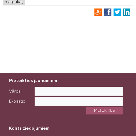
« atpakaļ
Pieteikties jaunumiem
Vārds:
E-pasts:
PIETEIKTIES
Konts ziedojumiem