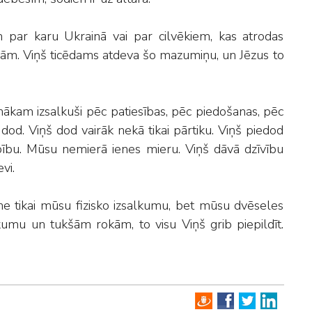
 par karu Ukrainā vai par cilvēkiem, kas atrodas
iņām. Viņš ticēdams atdeva šo mazumiņu, un Jēzus to
nākam izsalkuši pēc patiesības, pēc piedošanas, pēc
od. Viņš dod vairāk nekā tikai pārtiku. Viņš piedod
bu. Mūsu nemierā ienes mieru. Viņš dāvā dzīvību
vi.
 ne tikai mūsu fizisko izsalkumu, bet mūsu dvēseles
lkumu un tukšām rokām, to visu Viņš grib piepildīt.