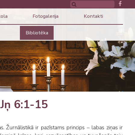
kola
Fotogalerija
Kontakti
Bibliotēka
 Jņ 6:1-15
Žurnālistikā ir pazīstams princips – labas ziņas ir