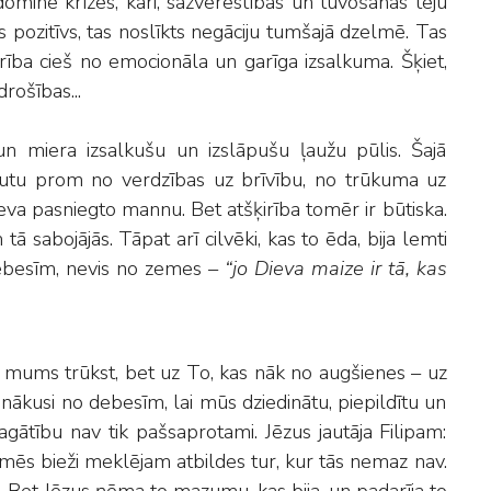
 dominē krīzes, kari, sazvērestības un tuvošanās teju
kas pozitīvs, tas noslīkts negāciju tumšajā dzelmē. Tas
rība cieš no emocionāla un garīga izsalkuma. Šķiet,
rošības...
 miera izsalkušu un izslāpušu ļaužu pūlis. Šajā
utu prom no verdzības uz brīvību, no trūkuma uz
Dieva pasniegto mannu. Bet atšķirība tomēr ir būtiska.
 tā sabojājās. Tāpat arī cilvēki, kas to ēda, bija lemti
 debesīm, nevis no zemes –
“jo Dieva maize ir tā, kas
ā mums trūkst, bet uz To, kas nāk no augšienes – uz
as nākusi no debesīm, lai mūs dziedinātu, piepildītu un
agātību nav tik pašsaprotami. Jēzus jautāja Filipam:
mēs bieži meklējam atbildes tur, kur tās nemaz nav.