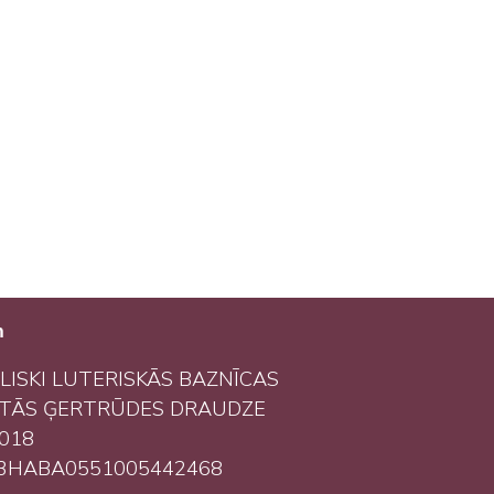
m
LISKI LUTERISKĀS BAZNĪCAS
ĒTĀS ĢERTRŪDES DRAUDZE
2018
93HABA0551005442468