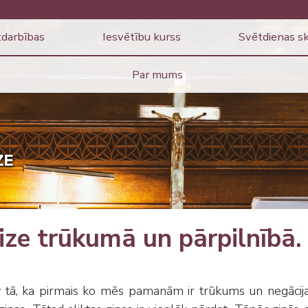
darbības
Iesvētību kurss
Svētdienas s
Par mums
ze trūkumā un pārpilnībā.
 tā, ka pirmais ko mēs pamanām ir trūkums un negācijas. 