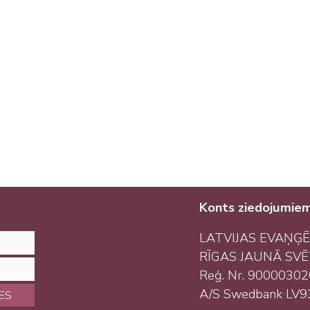
Konts ziedojumie
LATVIJAS EVAŅĢĒ
RĪGAS JAUNĀ SV
Reģ. Nr. 9000030
A/S Swedbank LV
IES