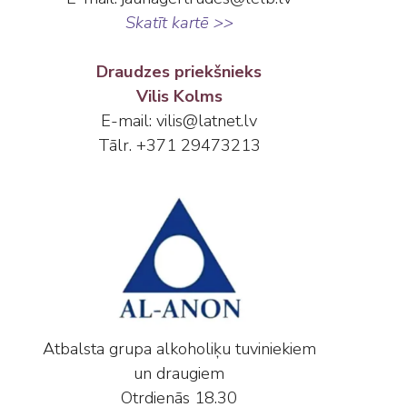
Skatīt kartē >>
Draudzes priekšnieks
Vilis Kolms
E-mail: vilis@latnet.lv
Tālr. +371 29473213
Atbalsta grupa alkoholiķu tuviniekiem
un draugiem
Otrdienās 18.30