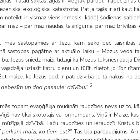
 ziņas. Tātad sliktas ziņas ir vieglāk pārdot. Tāpēc ziņās
ezeniskai ekoloģiskai katastrofai. Pat ja tajās ir arī kaut 
 noteikti ir vismaz viens iemesls, kādēļ šodienas sabied
 par maz – par maz naudas, taisnīguma, par maz brīvības, d
, mēs sastopamies ar Jēzu, kam seko pēc taisnības un
mā sastopas pagātne ar aktuālo laiku – Mozus veda ta
ību. Jēzus sniedz maizi, līdzīgi kā Mozus tuksnesī dalīja 
ajadzēja uzlasīt katru dienu un tūlīt izlietot, jo līdz rītam
Bet maize, ko Jēzus dod, ir pati dzīvība, jo tā nākusi no
2
 debesīm un dod pasaulei dzīvību.”
mēs topam evaņģēlija mudināti raudzīties nevis uz to, k
 Viņš nav tikai skolotājs vai brīnumdaris. Viņš ir Maize, k
 mūžīgajā dzīvībā. Taču raudzīties un ieraudzīt Kristus b
i pērkam maizi, ko tiem ēst?”
Tas bija pārbaudījums. Arī 