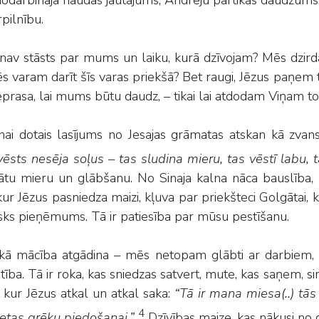
nodarbināja naudas jautājums, Andreju pārtikas daudzums.
pilnību.
 nav stāsts par mums un laiku, kurā dzīvojam? Mēs dzird
s varam darīt šīs varas priekšā? Bet raugi, Jēzus paņem
prasa, lai mums būtu daudz, – tikai lai atdodam Viņam to
enai dotais lasījums no Jesajas grāmatas atskan kā zvan
ēsts nesēja soļus – tas sludina mieru, tas vēstī labu, 
ātu mieru un glābšanu. No Sinaja kalna nāca bauslība, b
kur Jēzus pasniedza maizi, kļuva par priekšteci Golgātai,
isks pieņēmums. Tā ir patiesība par mūsu pestīšanu.
kā mācība atgādina – mēs netopam glābti ar darbiem, bet
tība. Tā ir roka, kas sniedzas satvert, mute, kas saņem, si
a, kur Jēzus atkal un atkal saka:
“Tā ir mana miesa(..) tā
4
lietas grēku piedošanai.”
Dzīvības maize, kas nākusi no d