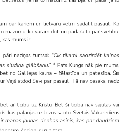
 Bet Jēzus ņēma to mazumu, kas bija, un padarīja to
am par kariem un lielvaru vēlmi sadalīt pasauli. Ko
 to mazumu, ko varam dot, un padara to par svētību.
, kas mums ir.
s pāri neziņas tumsai:
“Cik tīkami sadzirdēt kalnos
3
tas sludina glābšanu.”
Pats Kungs nāk pie mums,
et no Galilejas kalna – žēlastība un patiesība. Šis
 kur Viņš atdod Sevi par pasauli. Tā nav pasaka, nedz
 ar ticību uz Kristu. Bet šī ticība nav sajūtas vai
rds, kas paļaujas uz Jēzus sacīto. Svētais Vakarēdiens
s ir manas jaunās derības asinis, kas par daudziem
ebesīm, šodien ir uz altāra.