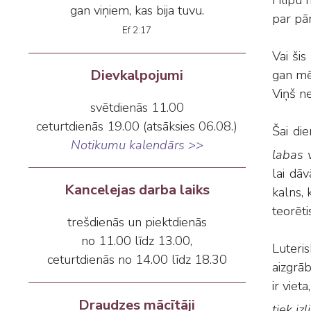
Filipu 
gan viņiem, kas bija tuvu.
par pār
Ef 2:17
Vai šis
Dievkalpojumi
gan mē
Viņš ne
svētdienās 11.00
ceturtdienās 19.00 (atsāksies 06.08.)
Šai di
Notikumu kalendārs >>
labas v
lai dāv
Kancelejas darba laiks
kalns, 
teorēt
trešdienās un piektdienās
no 11.00 līdz 13.00,
Luteris
ceturtdienās no 14.00 līdz 18.30
aizgrāb
ir viet
Draudzes mācītāji
tiek iz