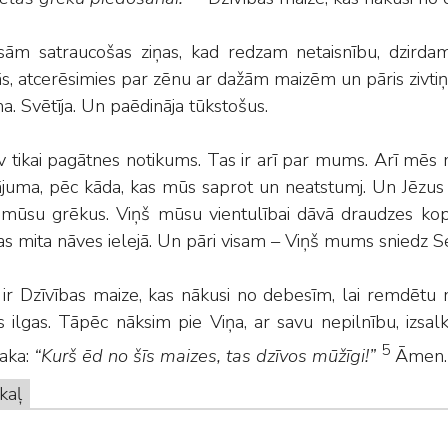
sām satraucošas ziņas, kad redzam netaisnību, dzirdam
ās, atcerēsimies par zēnu ar dažām maizēm un pāris zivt
. Svētīja. Un paēdināja tūkstošus.
 tikai pagātnes notikums. Tas ir arī par mums. Arī mēs 
juma, pēc kāda, kas mūs saprot un neatstumj. Un Jēzus d
ūsu grēkus. Viņš mūsu vientulībai dāvā draudzes kopī
as mita nāves ielejā. Un pāri visam – Viņš mums sniedz Se
s ir Dzīvības maize, kas nākusi no debesīm, lai remdētu
s ilgas. Tāpēc nāksim pie Viņa, ar savu nepilnību, izsa
5
saka:
“Kurš ēd no šīs maizes, tas dzīvos mūžīgi!”
Āmen.
kaļ