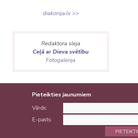
diakonija.lv >>
Redaktora sleja
Ceļā ar Dieva svētību
Fotogalerija
Pieteikties jaunumiem
Vārds:
E-pasts:
PIETEIKT