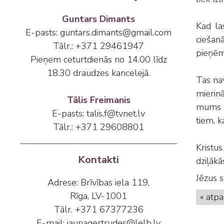
Guntars Dimants
Kad la
E-pasts: guntars.dimants@gmail.com
ciešan
Tālr.: +371 29461947
pieņēma
Pieņem ceturtdienās no 14.00 līdz
18.30 draudzes kancelejā.
Tas nav
mierinā
Tālis Freimanis
mums m
E-pasts: talis.f@tvnet.lv
tiem, k
Tālr.: +371 29608801
Kristu
Kontakti
dziļākā
Jēzus 
Adrese: Brīvības iela 119,
Rīga, LV-1001
« atpa
Tālr. +371 67377236
E-mail: jaunagertrudes@lelb.lv