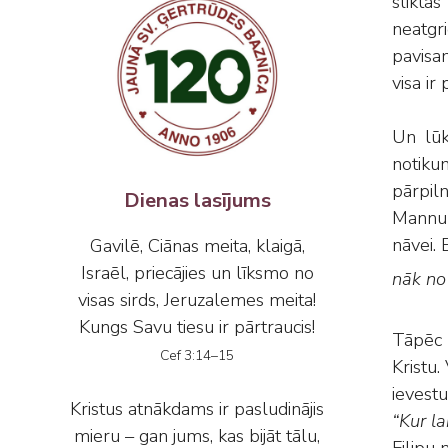
sliktas
neatgri
pavisam
visa ir
Un lūk
notiku
pārpiln
Dienas lasījums
Mannu v
nāvei. 
Gavilē, Ciānas meita, klaigā,
Israēl, priecājies un līksmo no
nāk no
visas sirds, Jeruzalemes meita!
Kungs Savu tiesu ir pārtraucis!
Tāpēc 
Cef 3:14–15
Kristu.
ievestu
Kristus atnākdams ir pasludinājis
“Kur la
mieru – gan jums, kas bijāt tālu,