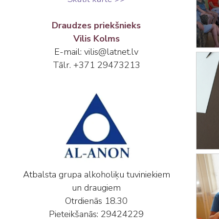
Draudzes priekšnieks
Vilis Kolms
E-mail: vilis@latnet.lv
Tālr. +371 29473213
Atbalsta grupa alkoholiķu tuviniekiem
un draugiem
Otrdienās 18.30
Pieteikšanās: 29424229