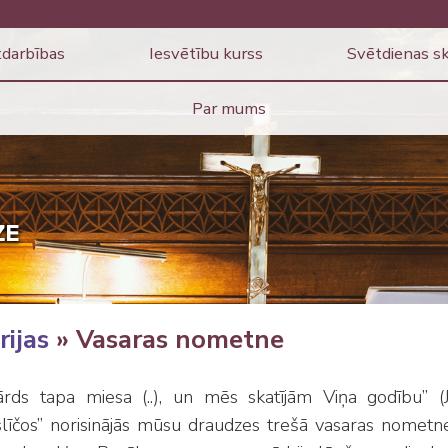
darbības
Iesvētību kurss
Svētdienas s
Par mums
rijas
» Vasaras nometne
rds tapa miesa (..), un mēs skatījām Viņa godību” (
slīčos” norisinājās mūsu draudzes trešā vasaras nometn