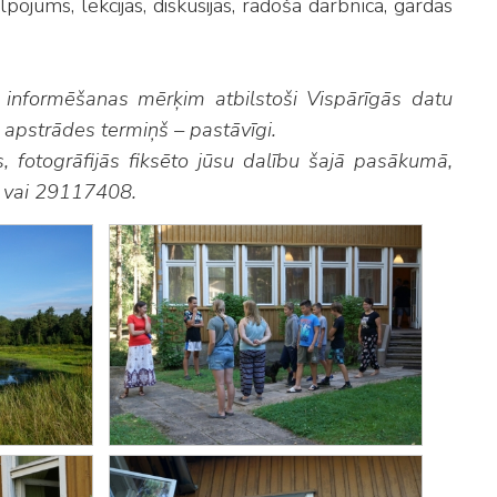
jums, lekcijas, diskusijas, radošā darbnīca, gardas
 informēšanas mērķim atbilstoši Vispārīgās datu
apstrādes termiņš – pastāvīgi.
ms, fotogrāfijās fiksēto jūsu dalību šajā pasākumā,
v vai 29117408.