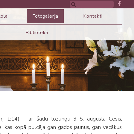
kola
Fotogalerija
Kontakti
Bibliotēka
Jņ 1:14) – ar šādu lozungu 3.-5. augustā Cēsīs,
e, kas kopā pulcēja gan gados jaunus, gan vecākus