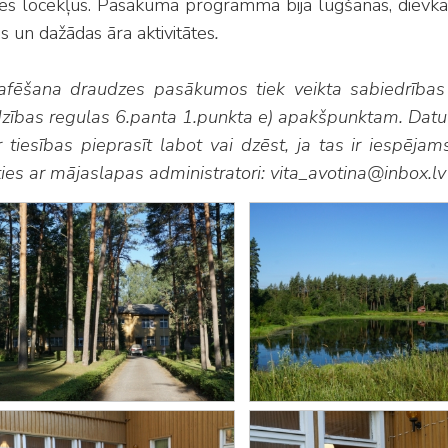
s locekļus. Pasākuma programmā bija lūgšanas, dievkalpo
s un dažādas āra aktivitātes
.
afēšana draudzes pasākumos tiek veikta sabiedrības
dzības regulas 6.panta 1.punkta e) apakšpunktam. Datu 
r tiesības pieprasīt labot vai dzēst, ja tas ir iespēja
ties ar mājaslapas administratori: vita_avotina@inbox.l