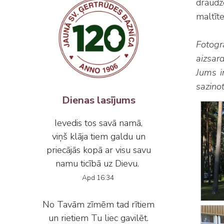
draudze
maltīte
Fotogr
aizsar
‌Jums i
sazino
Dienas lasījums
Ievedis tos savā namā,
viņš klāja tiem galdu un
priecājās kopā ar visu savu
namu ticībā uz Dievu.
Apd 16:34
No Tavām zīmēm tad rītiem
un rietiem Tu liec gavilēt.