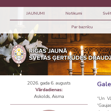
JAUNUMI
Notikumi
Svēt
Par baznīcu
2026. gada 6. augusts
Gale
Vārdadienas:
Askolds, Aisma
“Un Vā
“Gauja