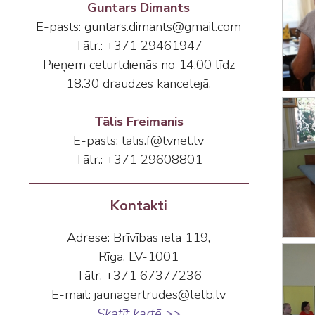
Guntars Dimants
E-pasts: guntars.dimants@gmail.com
Tālr.: +371 29461947
Pieņem ceturtdienās no 14.00 līdz
18.30 draudzes kancelejā.
Tālis Freimanis
E-pasts: talis.f@tvnet.lv
Tālr.: +371 29608801
Kontakti
Adrese: Brīvības iela 119,
Rīga, LV-1001
Tālr. +371 67377236
E-mail: jaunagertrudes@lelb.lv
Skatīt kartē >>