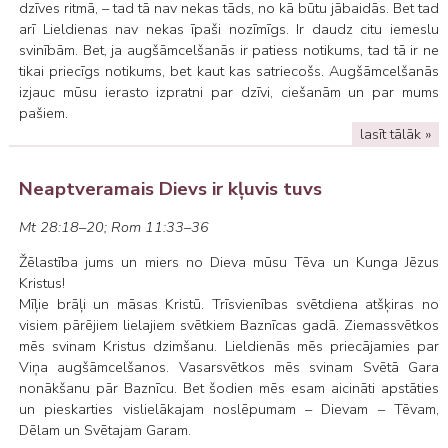
dzīves ritmā, – tad tā nav nekas tāds, no kā būtu jābaidās. Bet tad
arī Lieldienas nav nekas īpaši nozīmīgs. Ir daudz citu iemeslu
svinībām. Bet, ja augšāmcelšanās ir patiess notikums, tad tā ir ne
tikai priecīgs notikums, bet kaut kas satriecošs. Augšāmcelšanās
izjauc mūsu ierasto izpratni par dzīvi, ciešanām un par mums
pašiem.
lasīt tālāk »
Neaptveramais Dievs ir kļuvis tuvs
Mt 28:18–20; Rom 11:33–36
Žēlastība jums un miers no Dieva mūsu Tēva un Kunga Jēzus
Kristus!
Mīļie brāļi un māsas Kristū. Trīsvienības svētdiena atšķiras no
visiem pārējiem lielajiem svētkiem Baznīcas gadā. Ziemassvētkos
mēs svinam Kristus dzimšanu. Lieldienās mēs priecājamies par
Viņa augšāmcelšanos. Vasarsvētkos mēs svinam Svētā Gara
nonākšanu pār Baznīcu. Bet šodien mēs esam aicināti apstāties
un pieskarties vislielākajam noslēpumam – Dievam – Tēvam,
Dēlam un Svētajam Garam.