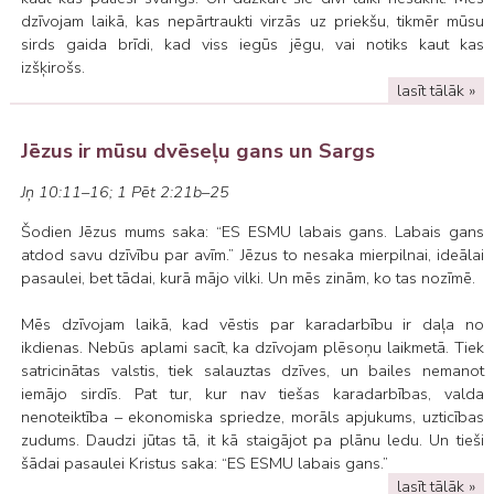
dzīvojam laikā, kas nepārtraukti virzās uz priekšu, tikmēr mūsu
sirds gaida brīdi, kad viss iegūs jēgu, vai notiks kaut kas
izšķirošs.
lasīt tālāk »
Jēzus ir mūsu dvēseļu gans un Sargs
Jņ 10:11–16; 1 Pēt 2:21b–25
Šodien Jēzus mums saka: “ES ESMU labais gans. Labais gans
atdod savu dzīvību par avīm.” Jēzus to nesaka mierpilnai, ideālai
pasaulei, bet tādai, kurā mājo vilki. Un mēs zinām, ko tas nozīmē.
Mēs dzīvojam laikā, kad vēstis par karadarbību ir daļa no
ikdienas. Nebūs aplami sacīt, ka dzīvojam plēsoņu laikmetā. Tiek
satricinātas valstis, tiek salauztas dzīves, un bailes nemanot
iemājo sirdīs. Pat tur, kur nav tiešas karadarbības, valda
nenoteiktība – ekonomiska spriedze, morāls apjukums, uzticības
zudums. Daudzi jūtas tā, it kā staigājot pa plānu ledu. Un tieši
šādai pasaulei Kristus saka: “ES ESMU labais gans.”
lasīt tālāk »