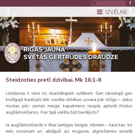
IZVĒLNE
Steidzoties pretī dzīvībai. Mk 16:1-8
Lieldienas ir vieni no skaistākajiem svētkiem. Gan latviskajā gan
kristīgajā tradīcijās tiek svinēta dzīvības uzvara pār nīcīgo – daba
mostas pēc ziemas miega, kapakmens nespēj apturēt Kristus
augšāmcelšanos. Kas tajā varētu būt biedējošs?
Ja augšāmcelšanās ir tikai laimīgas beigas stāstam – kaut kas, ko
mēs nosvinam un, atstājuši aiz muguras, atgriežamies ierastā