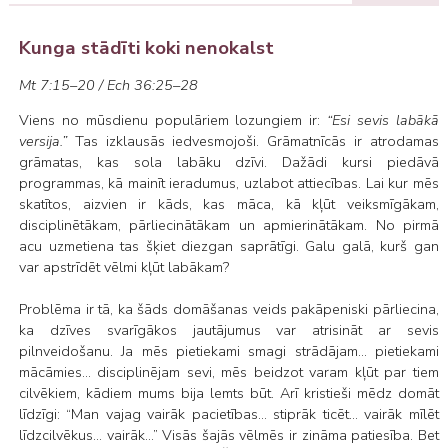
Kunga stādīti koki nenokalst
Mt 7:15–20 / Ech 36:25–28
Viens no mūsdienu populāriem lozungiem ir:
“Esi sevis labākā
versija.”
Tas izklausās iedvesmojoši. Grāmatnīcās ir atrodamas
grāmatas, kas sola labāku dzīvi. Dažādi kursi piedāvā
programmas, kā mainīt ieradumus, uzlabot attiecības. Lai kur mēs
skatītos, aizvien ir kāds, kas māca, kā kļūt veiksmīgākam,
disciplinētākam, pārliecinātākam un apmierinātākam. No pirmā
acu uzmetiena tas šķiet diezgan saprātīgi. Galu galā, kurš gan
var apstrīdēt vēlmi kļūt labākam?
Problēma ir tā, ka šāds domāšanas veids pakāpeniski pārliecina,
ka dzīves svarīgākos jautājumus var atrisināt ar sevis
pilnveidošanu. Ja mēs pietiekami smagi strādājam... pietiekami
mācāmies... disciplinējam sevi, mēs beidzot varam kļūt par tiem
cilvēkiem, kādiem mums bija lemts būt. Arī kristieši mēdz domāt
līdzīgi: “Man vajag vairāk pacietības… stiprāk ticēt… vairāk mīlēt
līdzcilvēkus… vairāk...” Visās šajās vēlmēs ir zināma patiesība. Bet