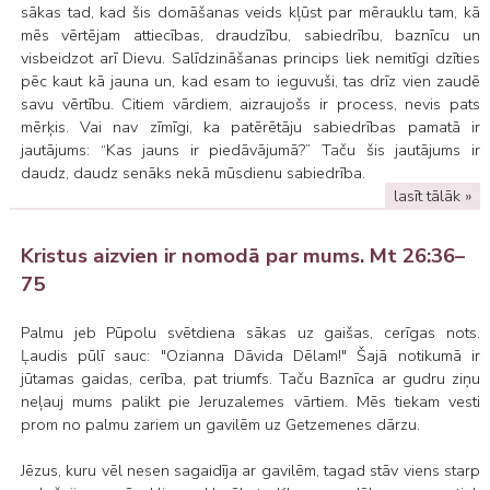
sākas tad, kad šis domāšanas veids kļūst par mērauklu tam, kā
mēs vērtējam attiecības, draudzību, sabiedrību, baznīcu un
visbeidzot arī Dievu. Salīdzināšanas princips liek nemitīgi dzīties
pēc kaut kā jauna un, kad esam to ieguvuši, tas drīz vien zaudē
savu vērtību. Citiem vārdiem, aizraujošs ir process, nevis pats
mērķis. Vai nav zīmīgi, ka patērētāju sabiedrības pamatā ir
jautājums: “Kas jauns ir piedāvājumā?” Taču šis jautājums ir
daudz, daudz senāks nekā mūsdienu sabiedrība.
lasīt tālāk »
Kristus aizvien ir nomodā par mums. Mt 26:36–
75
Palmu jeb Pūpolu svētdiena sākas uz gaišas, cerīgas nots.
Ļaudis pūlī sauc: "Ozianna Dāvida Dēlam!" Šajā notikumā ir
jūtamas gaidas, cerība, pat triumfs. Taču Baznīca ar gudru ziņu
neļauj mums palikt pie Jeruzalemes vārtiem. Mēs tiekam vesti
prom no palmu zariem un gavilēm uz Getzemenes dārzu.
Jēzus, kuru vēl nesen sagaidīja ar gavilēm, tagad stāv viens starp