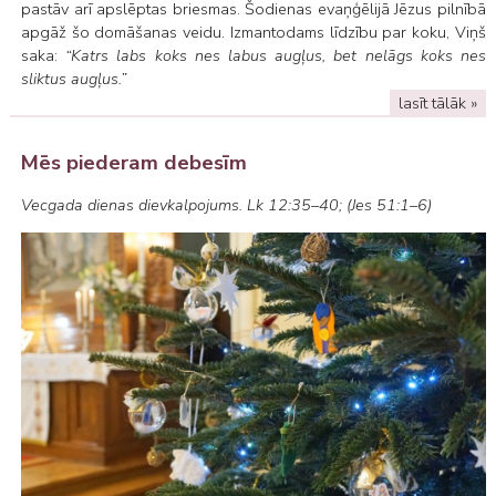
pastāv arī apslēptas briesmas. Šodienas evaņģēlijā Jēzus pilnībā
apgāž šo domāšanas veidu. Izmantodams līdzību par koku, Viņš
saka:
“Katrs labs koks nes labus augļus, bet nelāgs koks nes
sliktus augļus.”
lasīt tālāk »
Mēs piederam debesīm
Vecgada dienas dievkalpojums. Lk 12:35–40; (Jes 51:1–6)