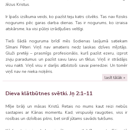
Jēzus Kristus.
Ir īpašs izsīkuma veids, ko pazīst teju katrs cilvēks. Tas nav fizisks
nogurums pēc garas darba dienas. Tas ir nogurums, ko izraisa
atskārsme, ka visi pūliņi izrādījušies veltīgi.
Tieši šādā noguruma brīdī mēs šodienas lasījumā satiekam
Sīmani Pēteri. Viņš nav amatieris nedz laiskas dzīves mīļotājs.
Gluži pretēji – prasmīgs profesionālis, kurš pazīst ezeru, izprot
zivju paradumus un pazīst savu laivu un tīklus. Viņš ir strādājis
visu nakti. Viņš visu ir darījis atbilstoši savai pieredzei. Un tomēr
viņš nav ne nieka noķēris.
lasīt tālāk »
Dieva klātbūtnes svētki. Jņ 2:1–11
Mīļie brāļi un māsas Kristū. Retais no mums kaut reizi nebūs
sastapies ar Kānas momentu. Kad, virspusēji raugoties, viss ir
rosības un dzīvības pilns, bet sirdī jūtams savāds tukšums.