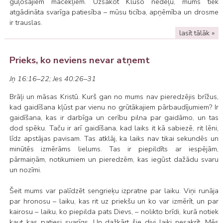
guļošajiem mācekļiem. Uzsākot Kluso nedēļu, mums tiek
atgādināta svarīga patiesība – mūsu ticība, apņēmība un drosme
ir trauslas.
lasīt tālāk »
Prieks, ko neviens nevar atņemt
Jņ 16:16–22; Jes 40:26–31
Brāļi un māsas Kristū. Kurš gan no mums nav pieredzējis brīžus,
kad gaidīšana kļūst par vienu no grūtākajiem pārbaudījumiem? Ir
gaidīšana, kas ir darbīga un cerību pilna par gaidāmo, un tas
dod spēku. Taču ir arī gaidīšana, kad laiks it kā sabiezē, rit lēni,
līdz apstājas pavisam. Tas atklāj, ka laiks nav tikai sekundēs un
minūtēs izmērāms lielums. Tas ir piepildīts ar iespējām,
pārmaiņām, notikumiem un pieredzēm, kas iegūst dažādu svaru
un nozīmi.
Šeit mums var palīdzēt sengrieķu izpratne par laiku. Viņi runāja
par hronosu – laiku, kas rit uz priekšu un ko var izmērīt, un par
kairosu – laiku, ko piepilda pats Dievs, – nolikto brīdi, kurā notiek
kaut kas patiesi svarīgs. Un dažkārt šie divi laiki nesakrīt. Mēs