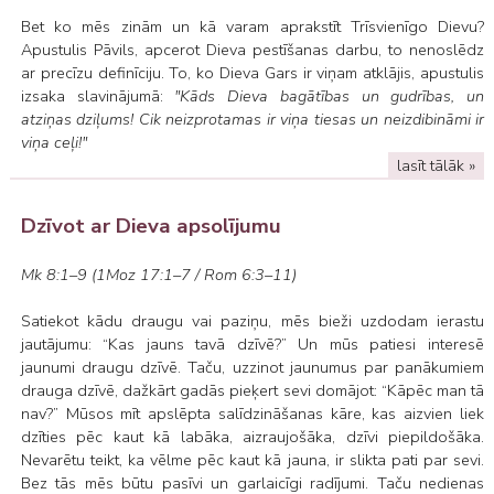
Bet ko mēs zinām un kā varam aprakstīt Trīsvienīgo Dievu?
Apustulis Pāvils, apcerot Dieva pestīšanas darbu, to nenoslēdz
ar precīzu definīciju. To, ko Dieva Gars ir viņam atklājis, apustulis
izsaka slavinājumā:
"Kāds Dieva bagātības un gudrības, un
atziņas dziļums! Cik neizprotamas ir viņa tiesas un neizdibināmi ir
viņa ceļi!"
lasīt tālāk »
Dzīvot ar Dieva apsolījumu
Mk 8:1–9 (1Moz 17:1–7 / Rom 6:3–11)
Satiekot kādu draugu vai paziņu, mēs bieži uzdodam ierastu
jautājumu: “Kas jauns tavā dzīvē?” Un mūs patiesi interesē
jaunumi draugu dzīvē. Taču, uzzinot jaunumus par panākumiem
drauga dzīvē, dažkārt gadās pieķert sevi domājot: “Kāpēc man tā
nav?” Mūsos mīt apslēpta salīdzināšanas kāre, kas aizvien liek
dzīties pēc kaut kā labāka, aizraujošāka, dzīvi piepildošāka.
Nevarētu teikt, ka vēlme pēc kaut kā jauna, ir slikta pati par sevi.
Bez tās mēs būtu pasīvi un garlaicīgi radījumi. Taču nedienas