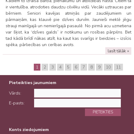
Kādiem to izraisa darba, pienākumu un atbildības nasta. Citiem tā
ir vientulība, atrodoties daudzu cilvēku vidū. Vecāki uztraucas par
bērniem. Seniori kavējas atmiņās par zaudējumiem un
pārmaiņām, kas klauvē pie dzīves durvīm. Jaunieši meklē jēgu
strauji mainīgajā un nemierīgajā pasaulē. No pirmā acu uzmetiena
var šķist, ka “dzīves galds” ir notikumu un rosības pārpilns. Bet
tad kādā brīdī nākas atzīt, ka kaut kas svarīgs ir beidzies – izsīcis
spēka, pārliecības un cerības avots.
lasīt tālāk »
1
2
3
4
5
6
7
8
9
10
11
Pieteikties jaunumiem
Vārds:
E-pasts:
PIETEIKTIES
Konts ziedojumiem