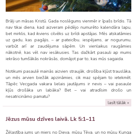
Brāļi un māsas Kristū. Gada noslēgums vienmēr ir īpašs brīdis. Tā
nav tikai diena, kad aizveram pēdējo numurēto kalendāra lapu,
bet mirklis, kad ikviens cilvēks uz brīdi apstājas. Mēs atskatāmies
uz gadu, kas pagājis, – ar pateicību, iespējams, ar nogurumu,
varbūt arī ar zaudējuma sāpēm. Un vienlaikus raugāmies
nākotnē, kas vēl nav iesākusies. Tas dažkārt pasauli ap mums
iekrāso tumšākās nokrāsās, domājot par to, kas mūs sagaida.
Notikumi pasaulē mainās aizvien straujāk, drošība kļūst trauslāka,
un mēs arvien biežāk apzināmies, cik maz spējam to ietekmēt.
Tāpēc Vecgada vakara lielais jautājums ir nevis – vai pasaule
kļūs drošāka un labāka? Bet – vai atradīsim drošo un
nesatricināmo pamatu?
lasīt tālāk »
Jēzus mūsu dzīves laivā. Lk 5:1–11
Žēlastība jums un miers no Dieva, mūsu Tēva, un no mūsu Kunga