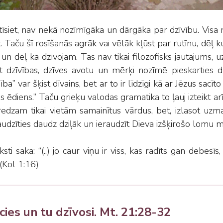
tīsiet, nav nekā nozīmīgāka un dārgāka par dzīvību. Visa mū
. Taču šī rosīšanās agrāk vai vēlāk kļūst par rutīnu, dēļ ku
un dēļ kā dzīvojam. Tas nav tikai filozofisks jautājums, u
īt dzīvības, dzīves avotu un mērķi nozīmē pieskarties d
ība” var šķist dīvains, bet ar to ir līdzīgi kā ar Jēzus sac
s ēdiens.” Taču grieķu valodas gramatika to ļauj izteikt ar
edzam tikai vietām samainītus vārdus, bet, izlasot uzma
raudzīties daudz dziļāk un ieraudzīt Dieva izšķirošo lomu 
sti saka: “(..) jo caur viņu ir viss, kas radīts gan debesīs
 (Kol 1:16)
cies un tu dzīvosi. Mt. 21:28-32