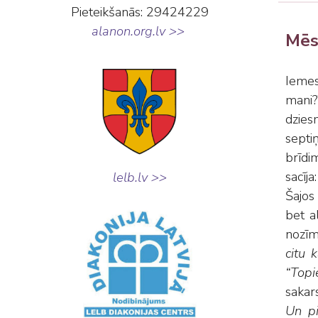
Pieteikšanās: 29424229
alanon.org.lv >>
Mēs
Iemes
mani?
dzies
septiņ
brīdi
sacīja
lelb.lv >>
Šajos
bet a
nozīm
citu 
“Topie
sakar
Un p