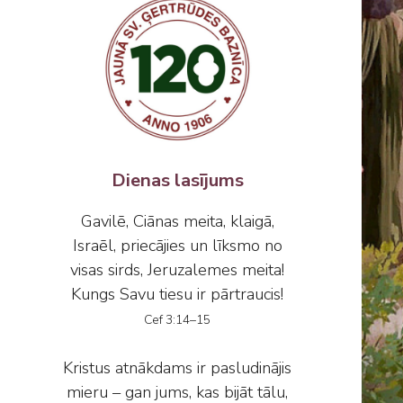
Dienas lasījums
Gavilē, Ciānas meita, klaigā,
Israēl, priecājies un līksmo no
visas sirds, Jeruzalemes meita!
Kungs Savu tiesu ir pārtraucis!
Cef 3:14–15
Kristus atnākdams ir pasludinājis
mieru – gan jums, kas bijāt tālu,