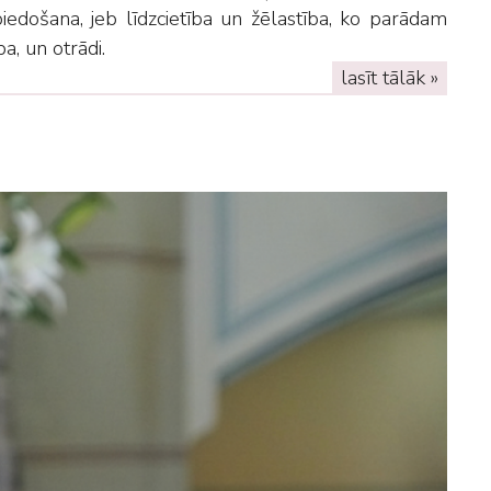
piedošana, jeb līdzcietība un žēlastība, ko parādam
ba, un otrādi.
lasīt tālāk »