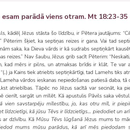
 esam parādā viens otram. Mt 18:23-35
ls, kādēļ Jēzus stāsta šo līdzību, ir Pētera jautājums: 
” Pēterim šķiet, ka septiņas reizes ir gana. Vai tad sept
mām saka, ka Dieva vārds ir kā sudrabs septiņkārt kausēts
as reizes.” Nav šaubu, Jēzus grib sacīt Pēterim: “Neskaiti
m, kad mērs ir pilns, un atmaksas brīdis ir klāt. Te va
: “(..) ja Kains tiek atriebts septiņkārtīgi, tad Lamehs tiks
 Lameha vārdos ieskanas nepiedošanas patiesā daba, tā dz
lkst atriebības. Tāpēc no Jēzus sacītā var secināt, ka p
ē cienīt, sargāt un mīlēt. Kā apustulis Pāvils saka vēs
kā vien savstarpēju mīlestību, jo, kas otru mīl, ir piepil
t līdzcietīgi, kā jūsu Tēvs ir līdzcietīgs... piedodiet un ar
s ar dzīvību. Kā
Mūsu Tēvs lūgšanā
Jēzus mums to māc
iedod mums mūsu parādus, kā arī mēs piedodam sa