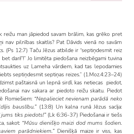
“Cik reižu man jāpiedod savam brālim, kas grēko pret
iņi nav pilnības skaitlis? Pat Dāvids vienā no savām
. (Ps 12:7) Taču Jēzus atbilde ir “septiņdesmit reiz
, bet dari!”!” Jo limitēta piedošana neizbēgami tuvina
r atsaukties uz Lameha vārdiem, kad tas lepodamies
 atriebts septiņdesmit septiņas reizes.” (1.Moz.4:23–24)
imst paštaisnā un lepnā sirdī, kas netiecas piedot,
iedošanai nav sakara ar piedoto reižu skaitu. Piedot
tulē Romiešiem:
“Nepalieciet nevienam parādā neko
dījis bauslību.”
(13:8) Un kalna runā Jēzus sacīja:
ī jums tiks piedots!”
(Lk 6:36-37) Piedošanai ir tiešs
a, sakot:
“Mūsu dienišķo maizi dod mums šodien.
viem parādniekiem.”
Dienišķā maize ir viss, kas