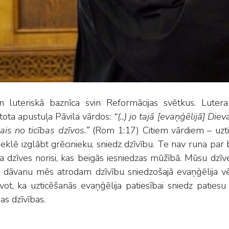
n luteriskā baznīca svin Reformācijas svētkus. Lutera
ota apustuļa Pāvila vārdos:
“(..) jo tajā [evaņģēlijā] Diev
ais no ticības dzīvos.”
(Rom 1:17) Citiem vārdiem – uzti
eklē izglābt grēcinieku, sniedz dzīvību. Te nav runa par
ka dzīves norisi, kas beigās iesniedzas mūžībā. Mūsu dzīv
 dāvanu mēs atrodam dzīvību sniedzošajā evaņģēlija vēstī
vot, ka uzticēšanās evaņģēlija patiesībai sniedz paties
as dzīvības.