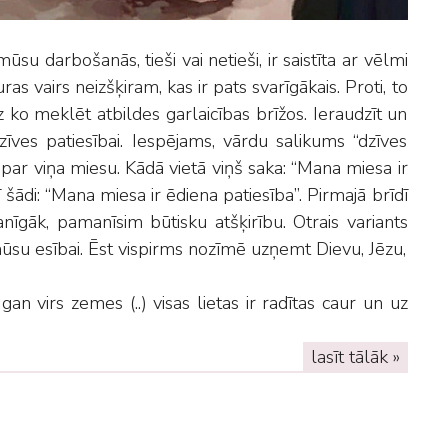
su darbošanās, tieši vai netieši, ir saistīta ar vēlmi
ras vairs neizšķiram, kas ir pats svarīgākais. Proti, to
z ko meklēt atbildes garlaicības brīžos. Ieraudzīt un
zīves patiesībai. Iespējams, vārdu salikums “dzīves
īto par viņa miesu. Kādā vietā viņš saka: “Mana miesa ir
ī šādi: “Mana miesa ir ēdiena patiesība”. Pirmajā brīdī
nīgāk, pamanīsim būtisku atšķirību. Otrais variants
mūsu esībai. Ēst vispirms nozīmē uzņemt Dievu, Jēzu,
, gan virs zemes (..) visas lietas ir radītas caur un uz
lasīt tālāk »