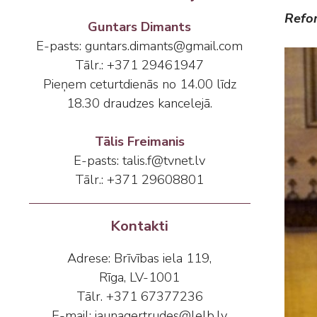
Refor
Guntars Dimants
E-pasts: guntars.dimants@gmail.com
Tālr.: +371 29461947
Pieņem ceturtdienās no 14.00 līdz
18.30 draudzes kancelejā.
Tālis Freimanis
E-pasts: talis.f@tvnet.lv
Tālr.: +371 29608801
Kontakti
Adrese: Brīvības iela 119,
Rīga, LV-1001
Tālr. +371 67377236
E-mail: jaunagertrudes@lelb.lv