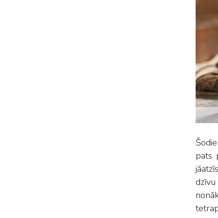
Šodie
pats 
jāatz
dzīvu
nonāk
tetra