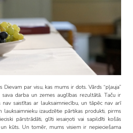
os Dievam par visu, kas mums ir dots. Vārds “pļauja”
 sava darba un zemes auglības rezultātā. Taču ir
av saistītas ar lauksaimniecību, un tāpēc nav arī
en lauksaimnieku izaudzētie pārtikas produkti, pirms
ki pārstrādāti, glīti iesaiņoti vai sapildīti košās
m un kūts. Un tomēr, mums visiem ir nepieciešama