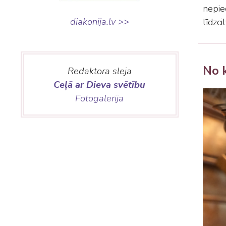
nepie
diakonija.lv >>
līdzci
No k
Redaktora sleja
Ceļā ar Dieva svētību
Fotogalerija