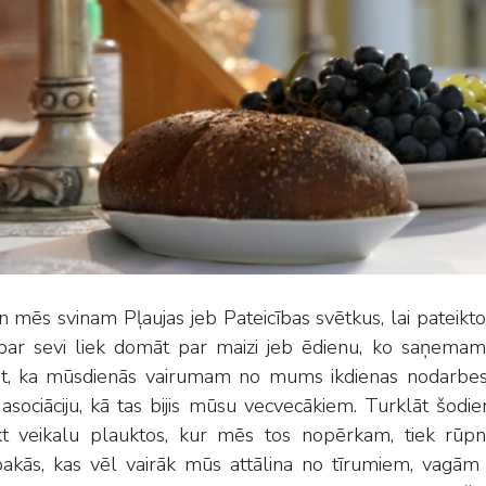
n mēs svinam Pļaujas jeb Pateicības svētkus, lai pateikt
par sevi liek domāt par maizi jeb ēdienu, ko saņemam
īst, ka mūsdienās vairumam no mums ikdienas nodarbes n
 asociāciju, kā tas bijis mūsu vecvecākiem. Turklāt šodi
t veikalu plauktos, kur mēs tos nopērkam, tiek rūpniecis
pakās, kas vēl vairāk mūs attālina no tīrumiem, vagā