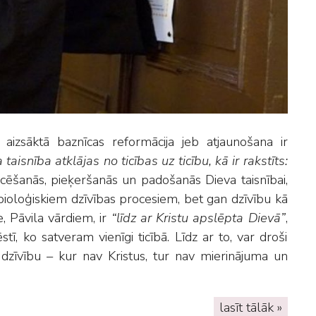
 aizsāktā baznīcas reformācija jeb atjaunošana ir
a taisnība atklājas no ticības uz ticību, kā ir rakstīts:
cēšanās, pieķeršanās un padošanās Dieva taisnībai,
 bioloģiskiem dzīvības procesiem, bet gan dzīvību kā
e, Pāvila vārdiem, ir
“līdz ar Kristu apslēpta Dievā”
,
, ko satveram vienīgi ticībā. Līdz ar to, var droši
u dzīvību – kur nav Kristus, tur nav mierinājuma un
lasīt tālāk »