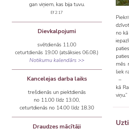
gan viņiem, kas bija tuvu.
Ef 2:17
Piekri
dzīvot
Dievkalpojumi
no kā 
iepaz
svētdienās 11.00
paties
ceturtdienās 19.00 (atsāksies 06.08.)
paties
Notikumu kalendārs >>
mēs r
liek 
Kancelejas darba laiks
–
kā Rak
trešdienās un piektdienās
viņu.”
no 11.00 līdz 13.00,
ceturtdienās no 14.00 līdz 18.30
Uzti
Draudzes mācītāji