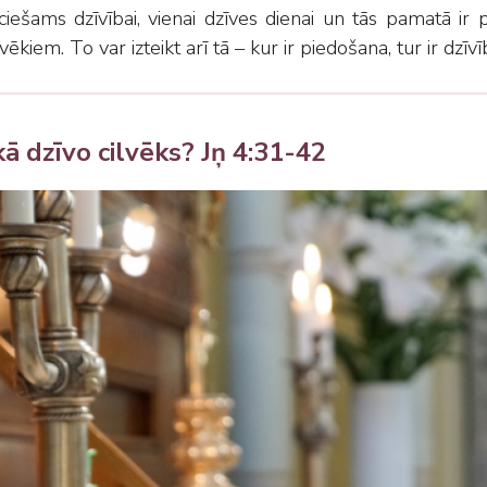
ciešams dzīvībai, vienai dzīves dienai un tās pamatā ir 
lvēkiem. To var izteikt arī tā
–
kur ir piedošana, tur ir dzīvī
ā dzīvo cilvēks? Jņ 4:31-42