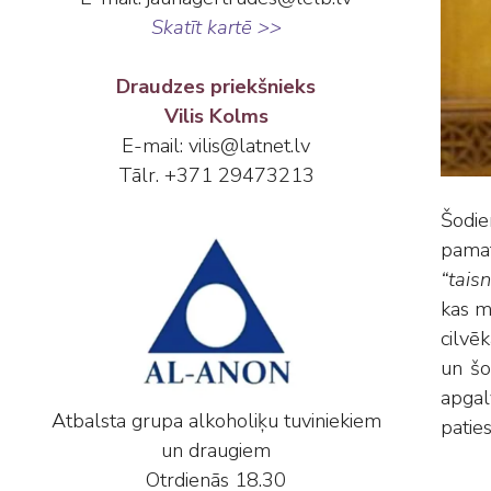
Skatīt kartē >>
Draudzes priekšnieks
Vilis Kolms
E-mail: vilis@latnet.lv
Tālr. +371 29473213
Šodie
pamat
“taisn
kas m
cilvē
un šo
apgal
Atbalsta grupa alkoholiķu tuviniekiem
paties
un draugiem
Otrdienās 18.30