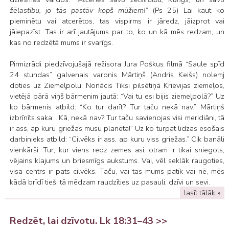
žēlastību, jo tās pastāv kopš mūžiem!”
(Ps 25) Lai kaut ko
pieminētu vai atcerētos, tas vispirms ir jāredz, jāizprot vai
jāiepazīst. Tas ir arī jautājums par to, ko un kā mēs redzam, un
kas no redzētā mums ir svarīgs.
Pirmizrādi piedzīvojušajā režisora Jura Poškus filmā “Saule spīd
24 stundas” galvenais varonis Mārtiņš (Andris Keišs) nolemj
doties uz Ziemeļpolu. Nonācis Tiksi pilsētiņā Krievijas ziemeļos,
vietējā bārā viņš bārmenim jautā: “Vai tu esi bijis ziemeļpolā?” Uz
ko bārmenis atbild: “Ko tur darīt? Tur taču nekā nav.” Mārtiņš
izbrīnīts saka: “Kā, nekā nav? Tur taču savienojas visi meridiāni, tā
ir ass, ap kuru griežas mūsu planēta!” Uz ko turpat līdzās esošais
darbinieks atbild: “Cilvēks ir ass, ap kuru viss griežas.” Cik banāli
vienkārši. Tur, kur viens redz zemes asi, otram ir tikai sniegots,
vējains klajums un briesmīgs aukstums. Vai, vēl seklāk raugoties,
visa centrs ir pats cilvēks. Taču, vai tas mums patīk vai nē, mēs
kādā brīdī tieši tā mēdzam raudzīties uz pasauli, dzīvi un sevi.
lasīt tālāk »
Redzēt, lai dzīvotu. Lk 18:31–43 >>