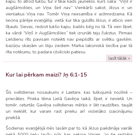
kapu, to atrod tukšu, tur ir tikai kāds jauneklis, kurš saka:
“Viņš ir
augšāmcēlies, un Viņa šeit nav.”
Vienkārši sakot, Jēzus ir, un
vienlaikus Viņa nav. Tomēr Viņa neesamība ir acīmredzama. Kā
liecina pārējie evaņģēliji, vietā, kur tika guldīts Jēzus, ir atlicis vien
līķauts. Sievas, redzot tukšo kapu, bailēs bēg no tā. Tā vien šķiet,
ka vārdi
“Viņš ir Augšāmcēlies”
tiek izrunāti teju čukstus. Pirmais
Lieldienu rīts pavisam noteikti nav piepildīts ar svētku gavilēm,
bazūņu skaņām un liliju ziediem. Marka lakoniskā liecība par tā
rīta notikumu, to padara cilvēciski patiesu.
lasīt tālāk »
Kur lai pērkam maizi? Jņ 6:1-15
Šīs svētdienas nosaukums ir Laetare, kas tulkojumā nozīmē –
priecāties. Prieka tēma Lielā Gavēņa laikā, šķiet, ir nevietā. Un
tomēr, ceturtās Gavēņa svētdienas mērķis ir likt raudzīties, taujāt
un meklēt, kur varam rast prieku arī vislielāko izaicinājumu
priekšā.
Šodienas evaņģēlijā mēs lasām par to, kā Jēzus paēdināja vairāk
nekā 5000 lielu ļaužu pūli, kas sekoja Viņam, “jo tie redzēja