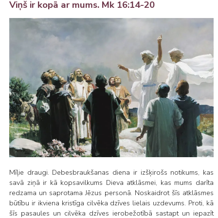
Viņš ir kopā ar mums. Mk 16:14-20
Mīļie draugi. Debesbraukšanas diena ir izšķirošs notikums, kas
savā ziņā ir kā kopsavilkums Dieva atklāsmei, kas mums darīta
redzama un saprotama Jēzus personā. Noskaidrot šīs atklāsmes
būtību ir ikviena kristīga cilvēka dzīves lielais uzdevums. Proti, kā
šīs pasaules un cilvēka dzīves ierobežotībā sastapt un iepazīt