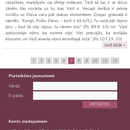
ceļazīmes, marķējumi vai zīmīgi notikumi. Tieši tā tas ir ar Jēzus
zīmēm, tās norāda uz to, kas Viņš ir. Vecajā derībā ir virkne
norāžu uz Dieva varu pār dabas elementiem. Dzejas grāmatā ir
rakstīts:
“Kungs, Pulku Dievs, – kurš ir kā tu?(..) Tu valdi pār lepno
jūru – kad tā slej viļņus, tu rāmini tos!”
(Ps 89:9, 10) Un
“Viņš
apklusināja vētru, ka norima viļņi. Viņi priecājās, ka iestājās
klusums, un Viņš ieveda viņus iecerētajā ostā.”
(Ps 107:29, 30)
lasīt tālāk »
2
3
4
5
6
7
8
9
10
11
12
Pieteikties jaunumiem
Vārds:
E-pasts:
PIETEIKTIES
Konts ziedojumiem