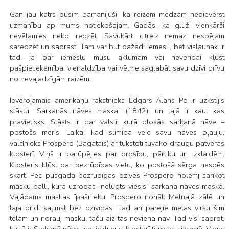
Gan jau katrs būsim pamanījuši, ka reizēm mēdzam nepievērst
uzmanību ap mums notiekošajam. Gadās, ka gluži vienkārši
nevēlamies neko redzēt. Savukārt citreiz nemaz nespējam
saredzēt un saprast. Tam var būt dažādi iemesli, bet visļaunāk ir
tad, ja par iemeslu mūsu aklumam vai nevērībai kļūst
pašpietiekamība, vienaldzība vai vēlme saglabāt savu dzīvi brīvu
no nevajadzīgām raizēm.
Ievērojamais amerikāņu rakstnieks Edgars Alans Po ir uzkstījis
stāstu “Sarkanās nāves maska” (1842), un tajā ir kaut kas
pravietisks. Stāsts ir par valsti, kurā plosās sarkanā nāve –
postošs mēris. Laikā, kad slimība veic savu nāves pļauju,
valdnieks Prospero (Bagātais) ar tūkstoti tuvāko draugu patveras
klosterī. Viņš ir parūpējies par drošību, pārtiku un izklaidēm.
Klosteris kļūst par bezrūpības vietu, ko postošā sērga nespēs
skart. Pēc pusgada bezrūpīgas dzīves Prospero nolemj sarīkot
masku balli, kurā uzrodas “nelūgts viesis” sarkanā nāves maskā.
Vajādams maskas īpašnieku, Prospero nonāk Melnajā zālē un
tajā brīdī saļimst bez dzīvības. Tad arī pārējie metas virsū šim
tēlam un norauj masku, taču aiz tās neviena nav. Tad visi saprot,