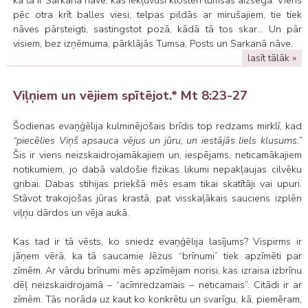
ka tā ir Sarkanā nāve, kas iekļuvusi klosterī tumsas aizsegā. Viens
pēc otra krīt balles viesi; telpas pildās ar mirušajiem, tie tiek
nāves pārsteigti, sastingstot pozā, kādā tā tos skar... Un pār
visiem, bez izņēmuma, pārklājās Tumsa, Posts un Sarkanā nāve.
lasīt tālāk »
Viļņiem un vējiem spītējot.* Mt 8:23-27
Šodienas evaņģēlija kulminējošais brīdis top redzams mirklī, kad
“piecēlies Viņš apsauca vējus un jūru, un iestājās liels klusums.”
Šis ir viens neizskaidrojamākajiem un, iespējams, neticamākajiem
notikumiem, jo dabā valdošie fizikas likumi nepakļaujas cilvēku
gribai. Dabas stihijas priekšā mēs esam tikai skatītāji vai upuri.
Stāvot trakojošas jūras krastā, pat visskaļākais sauciens izplēn
viļņu dārdos un vēja aukā.
Kas tad ir tā vēsts, ko sniedz evaņģēlija lasījums? Vispirms ir
jāņem vērā, ka tā saucamie Jēzus “brīnumi” tiek apzīmēti par
zīmēm. Ar vārdu brīnumi mēs apzīmējam norisi, kas izraisa izbrīnu
dēļ neizskaidrojamā – “acīmredzamais – neticamais”. Citādi ir ar
zīmēm. Tās norāda uz kaut ko konkrētu un svarīgu, kā, piemēram,