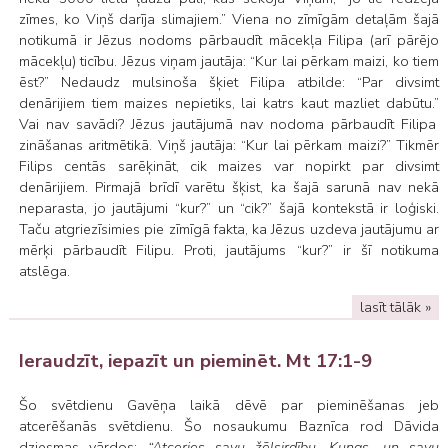
zīmes, ko Viņš darīja slimajiem.” Viena no zīmīgām detaļām šajā
notikumā ir Jēzus nodoms pārbaudīt mācekļa Filipa (arī pārējo
mācekļu) ticību. Jēzus viņam jautāja:
“Kur lai pērkam maizi, ko tiem
ēst?”
Nedaudz mulsinoša šķiet Filipa atbilde:
“Par divsimt
denārijiem tiem maizes nepietiks, lai katrs kaut mazliet dabūtu.”
Vai nav savādi? Jēzus jautājumā nav nodoma pārbaudīt Filipa
zināšanas aritmētikā. Viņš jautāja:
“Kur lai pērkam maizi?”
Tikmēr
Filips centās sarēķināt, cik maizes var nopirkt par divsimt
denārijiem. Pirmajā brīdī varētu šķist, ka šajā sarunā nav nekā
neparasta, jo jautājumi “kur?” un “cik?” šajā kontekstā ir loģiski.
Taču atgriezīsimies pie zīmīgā fakta, ka Jēzus uzdeva jautājumu ar
mērķi pārbaudīt Filipu. Proti, jautājums “kur?” ir šī notikuma
atslēga.
lasīt tālāk »
Ieraudzīt, iepazīt un pieminēt. Mt 17:1-9
Šo svētdienu Gavēņa laikā dēvē par pieminēšanas jeb
atcerēšanās svētdienu. Šo nosaukumu Baznīca rod Dāvida
dziesmas vārdos:
“Atceries savu žēlsirdību, Kungs, un savu