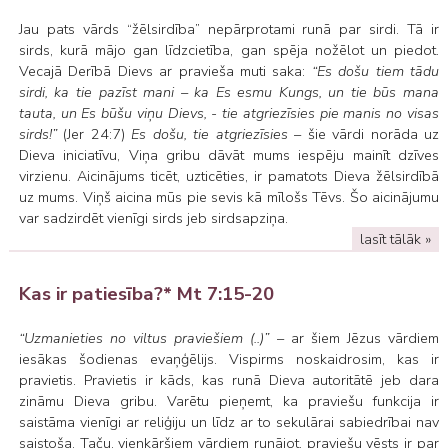
Jau pats vārds “žēlsirdība” nepārprotami runā par sirdi. Tā ir
sirds, kurā mājo gan līdzcietība, gan spēja nožēlot un piedot.
Vecajā Derībā Dievs ar pravieša muti saka:
“Es došu tiem tādu
sirdi, ka tie pazīst mani – ka Es esmu Kungs, un tie būs mana
tauta, un Es būšu viņu Dievs, - tie atgriezīsies pie manis no visas
sirds!”
(Jer 24:7)
Es došu, tie atgriezīsies
– šie vārdi norāda uz
Dieva iniciatīvu, Viņa gribu dāvāt mums iespēju mainīt dzīves
virzienu. Aicinājums ticēt, uzticēties, ir pamatots Dieva žēlsirdībā
uz mums. Viņš aicina mūs pie sevis kā mīlošs Tēvs. Šo aicinājumu
var sadzirdēt vienīgi sirds jeb sirdsapziņa.
lasīt tālāk »
Kas ir patiesība?* Mt 7:15-20
“Uzmanieties no viltus praviešiem (..)”
– ar šiem Jēzus vārdiem
iesākas šodienas evaņģēlijs. Vispirms noskaidrosim, kas ir
pravietis. Pravietis ir kāds, kas runā Dieva autoritātē jeb dara
zināmu Dieva gribu. Varētu pieņemt, ka praviešu funkcija ir
saistāma vienīgi ar reliģiju un līdz ar to sekulārai sabiedrībai nav
saistoša. Taču, vienkāršiem vārdiem runājot, praviešu vēsts ir par