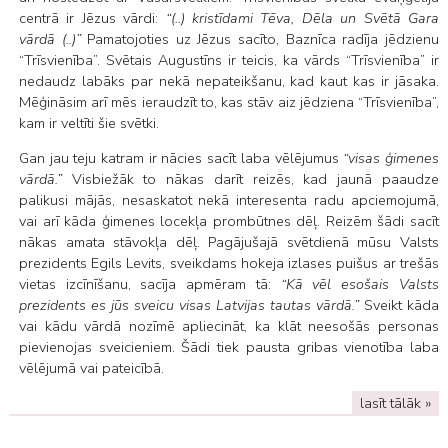
centrā ir Jēzus vārdi:
“(..) kristīdami Tēva, Dēla un Svētā Gara
vārdā (..)”
Pamatojoties uz Jēzus sacīto, Baznīca radīja jēdzienu
“Trīsvienība”. Svētais Augustīns ir teicis, ka vārds “Trīsvienība” ir
nedaudz labāks par nekā nepateikšanu, kad kaut kas ir jāsaka.
Mēģināsim arī mēs ieraudzīt to, kas stāv aiz jēdziena “Trīsvienība”,
kam ir veltīti šie svētki.
Gan jau teju katram ir nācies sacīt laba vēlējumus
“visas ģimenes
vārdā.”
Visbiežāk to nākas darīt reizēs, kad jaunā paaudze
palikusi mājās, nesaskatot nekā interesenta radu apciemojumā,
vai arī kāda ģimenes locekļa prombūtnes dēļ. Reizēm šādi sacīt
nākas amata stāvokļa dēļ. Pagājušajā svētdienā mūsu Valsts
prezidents Egils Levits, sveikdams hokeja izlases puišus ar trešās
vietas izcīnīšanu, sacīja apmēram tā:
“Kā vēl esošais Valsts
prezidents es jūs sveicu visas Latvijas tautas vārdā.”
Sveikt kāda
vai kādu vārdā nozīmē apliecināt, ka klāt neesošās personas
pievienojas sveicieniem. Šādi tiek pausta gribas vienotība laba
vēlējumā vai pateicībā.
lasīt tālāk »