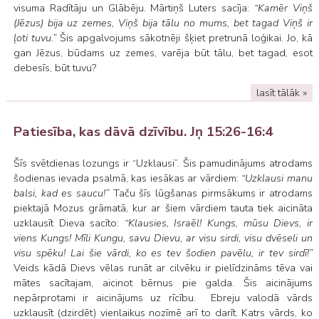
visuma Radītāju un Glābēju. Mārtiņš Luters sacīja:
“Kamēr Viņš
(Jēzus) bija uz zemes, Viņš bija tālu no mums, bet tagad Viņš ir
ļoti tuvu.”
Šis apgalvojums sākotnēji šķiet pretrunā loģikai. Jo, kā
gan Jēzus, būdams uz zemes, varēja būt tālu, bet tagad, esot
debesīs, būt tuvu?
lasīt tālāk »
Patiesība, kas dāvā dzīvību. Jņ 15:26-16:4
Šīs svētdienas lozungs ir “Uzklausi”. Šis pamudinājums atrodams
šodienas ievada psalmā, kas iesākas ar vārdiem:
“Uzklausi manu
balsi, kad es saucu!”
Taču šīs lūgšanas pirmsākums ir atrodams
piektajā Mozus grāmatā, kur ar šiem vārdiem tauta tiek aicināta
uzklausīt Dieva sacīto:
“Klausies, Israēl! Kungs, mūsu Dievs, ir
viens Kungs! Mīli Kungu, savu Dievu, ar visu sirdi, visu dvēseli un
visu spēku! Lai šie vārdi, ko es tev šodien pavēlu, ir tev sirdī!”
Veids kādā Dievs vēlas runāt ar cilvēku ir pielīdzināms tēva vai
mātes sacītajam, aicinot bērnus pie galda. Šis aicinājums
nepārprotami ir aicinājums uz rīcību. Ebreju valodā vārds
uzklausīt (dzirdēt) vienlaikus nozīmē arī to darīt. Katrs vārds, ko