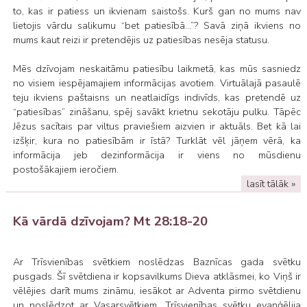
to, kas ir patiess un ikvienam saistošs. Kurš gan no mums nav
lietojis vārdu salikumu “bet patiesībā...”? Savā ziņā ikviens no
mums kaut reizi ir pretendējis uz patiesības nesēja statusu.
Mēs dzīvojam neskaitāmu patiesību laikmetā, kas mūs sasniedz
no visiem iespējamajiem informācijas avotiem. Virtuālajā pasaulē
teju ikviens paštaisns un neatlaidīgs indivīds, kas pretendē uz
“patiesības” zināšanu, spēj savākt krietnu sekotāju pulku. Tāpēc
Jēzus sacītais par viltus praviešiem aizvien ir aktuāls. Bet kā lai
izšķir, kura no patiesībām ir īstā? Turklāt vēl jāņem vērā, ka
informācija jeb dezinformācija ir viens no mūsdienu
postošākajiem ieročiem.
lasīt tālāk »
Kā vārdā dzīvojam? Mt 28:18-20
Ar Trīsvienības svētkiem noslēdzas Baznīcas gada svētku
pusgads. Šī svētdiena ir kopsavilkums Dieva atklāsmei, ko Viņš ir
vēlējies darīt mums zināmu, iesākot ar Adventa pirmo svētdienu
un noslēdzot ar Vasarsvētkiem. Trīsvienības svētku evaņģēlija