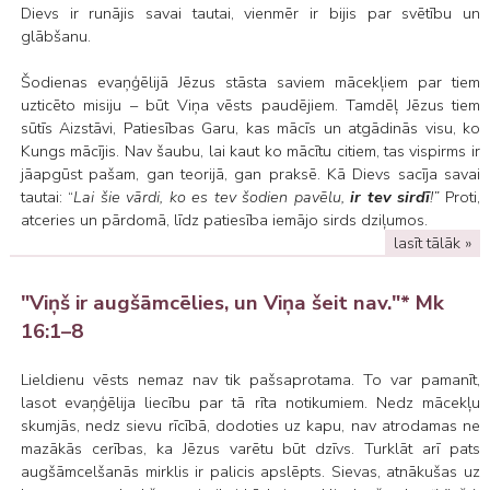
Dievs ir runājis savai tautai, vienmēr ir bijis par svētību un
glābšanu.
Šodienas evaņģēlijā Jēzus stāsta saviem mācekļiem par tiem
uzticēto misiju – būt Viņa vēsts paudējiem. Tamdēļ Jēzus tiem
sūtīs Aizstāvi, Patiesības Garu, kas mācīs un atgādinās visu, ko
Kungs mācījis. Nav šaubu, lai kaut ko mācītu citiem, tas vispirms ir
jāapgūst pašam, gan teorijā, gan praksē. Kā Dievs sacīja savai
tautai: “
Lai šie vārdi, ko es tev šodien pavēlu,
ir tev sirdī
!”
Proti,
atceries un pārdomā, līdz patiesība iemājo sirds dziļumos.
lasīt tālāk »
"Viņš ir augšāmcēlies, un Viņa šeit nav."* Mk
16:1–8
Lieldienu vēsts nemaz nav tik pašsaprotama. To var pamanīt,
lasot evaņģēlija liecību par tā rīta notikumiem. Nedz mācekļu
skumjās, nedz sievu rīcībā, dodoties uz kapu, nav atrodamas ne
mazākās cerības, ka Jēzus varētu būt dzīvs. Turklāt arī pats
augšāmcelšanās mirklis ir palicis apslēpts. Sievas, atnākušas uz