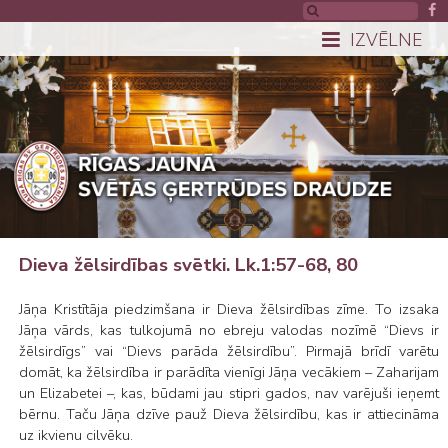
IZVĒLNE
Dieva žēlsirdības svētki. Lk.1:57-68, 80
Jāņa Kristītāja piedzimšana ir Dieva žēlsirdības zīme. To izsaka
Jāņa vārds, kas tulkojumā no ebreju valodas nozīmē “Dievs ir
žēlsirdīgs” vai “Dievs parāda žēlsirdību”. Pirmajā brīdī varētu
domāt, ka žēlsirdība ir parādīta vienīgi Jāņa vecākiem – Zaharijam
un Elizabetei –, kas, būdami jau stipri gados, nav varējuši ieņemt
bērnu. Taču Jāņa dzīve pauž Dieva žēlsirdību, kas ir attiecināma
uz ikvienu cilvēku.