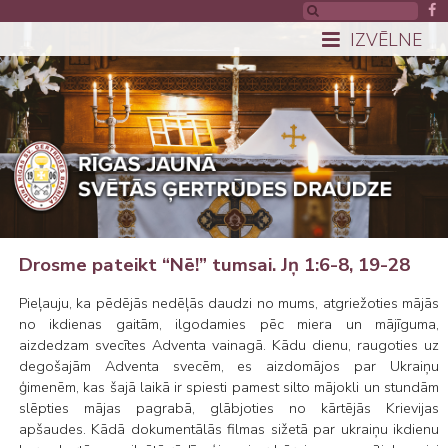
IZVĒLNE
Drosme pateikt “Nē!” tumsai. Jņ 1:6-8, 19-28
Pieļauju, ka pēdējās nedēļās daudzi no mums, atgriežoties mājās
no ikdienas gaitām, ilgodamies pēc miera un mājīguma,
aizdedzam svecītes Adventa vainagā. Kādu dienu, raugoties uz
degošajām Adventa svecēm, es aizdomājos par Ukraiņu
ģimenēm, kas šajā laikā ir spiesti pamest silto mājokli un stundām
slēpties mājas pagrabā, glābjoties no kārtējās Krievijas
apšaudes. Kādā dokumentālās filmas sižetā par ukraiņu ikdienu