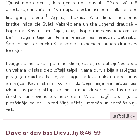
“Quasi modo geniti”, kas ņemts no apustuļa Pētera vēstulē
atrodamajiem vārdiem: “Kā nupat piedzimuši bērni, alkstiet pēc
1
tīra garīga piena.”
Agrīnajā baznīcā šajā dienā, Lieldienās
kristītie, nāca pie Svētā Vakarēdiena un tika uzņemti draudzē –
kopībā ar Kristu. Taču šajā jaunajā kopībā mēs visi ienākam kā
bērni, augam tajā un lēnām iemācāmies ieraudzīt patiesību.
Šodien mēs ar prieku šajā kopībā uzņemam jaunos draudzes
locekļus.
Evaņģēlijā mēs lasām par mācekļiem, kas bija sapulcējušies bēdu
un vakara krēslas piepildītajā telpā. Nama durvis bija aizslēgtas,
jo viņi ļoti baidījās, ka tie, kas sagūstīja Jēzu, nāks un apcietinās
arī viņus. Katra skaņa, ko viņi dzirdēja mājā vai ārpus tās,
izklausījās pēc gūstītāju soļiem. Ja mācekļi sarunājās, tas notika
čukstus, lai neviens tos nedzirdētu. Mazās augšistabas gaisu
piesātināja bailes. Un tad Viņš pēkšņi uzradās un nostājās viņu
vidū!
lasīt tālāk »
Dzīve ar dzīvības Dievu. Jņ 8:46-59