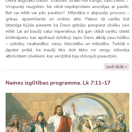
Dieva augstāko bausli: “Klausies, Israēl! Mīli Kungu, savu Dievu...!”
Virspusēji raugoties, šie vārdi nepārprotami asociējas ar pavēli.
Bet vai mīlēt var pēc pavēles? Mīlestība ir abpusējs process –
gribas, apņemšanās un izvēles akts. Patiesi, tā varētu būt
liktenīga kļūda pieņemt, ka Dievs gribējis piespiest cilvēku sevi
mīlēt. Lai arī baušļi satur imperatīvus (kā gan citādi varētu izteikt
brīdinājumu, kas apdraud dzīvību), tajos Dievs atklāj savu būtību
– uzticību, neatlaidību, cieņu, līdzcietību un mīlestību. Turklāt ir
jāpatur prātā, ka baušļi tika doti tikko no vergu stāvokļa
atbrīvotiem cilvēkiem, kas verdzībā bija dzīvojuši paaudzēs.
lasīt tālāk »
Naines izglītības programma. Lk 7:11–17