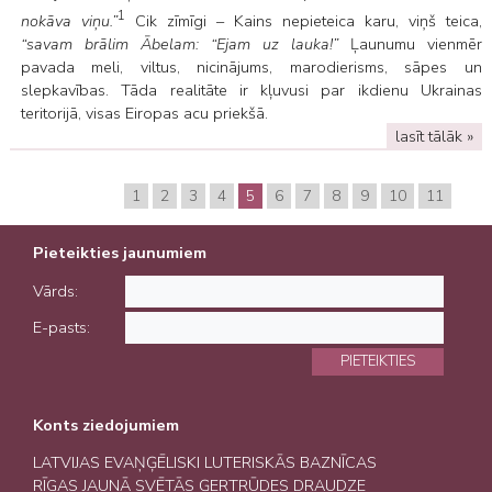
1
nokāva viņu.”
Cik zīmīgi – Kains nepieteica karu, viņš teica,
“savam brālim Ābelam: “Ejam uz lauka!”
Ļaunumu vienmēr
pavada meli, viltus, nicinājums, marodierisms, sāpes un
slepkavības. Tāda realitāte ir kļuvusi par ikdienu Ukrainas
teritorijā, visas Eiropas acu priekšā.
lasīt tālāk »
1
2
3
4
5
6
7
8
9
10
11
Pieteikties jaunumiem
Vārds:
E-pasts:
PIETEIKTIES
Konts ziedojumiem
LATVIJAS EVAŅĢĒLISKI LUTERISKĀS BAZNĪCAS
RĪGAS JAUNĀ SVĒTĀS ĢERTRŪDES DRAUDZE