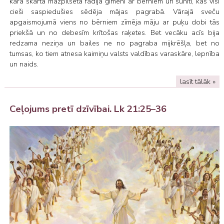
kara skartā mazpilsētā rādīja ģimeni ar bērniem un sunīti, kas visi
cieši saspiedušies sēdēja mājas pagrabā. Vārajā sveču
apgaismojumā viens no bērniem zīmēja māju ar puķu dobi tās
priekšā un no debesīm krītošas raķetes. Bet vecāku acīs bija
redzama neziņa un bailes ne no pagraba mijkrēšļa, bet no
tumsas, ko tiem atnesa kaimiņu valsts valdības varaskāre, lepnība
un naids.
lasīt tālāk »
Ceļojums pretī dzīvībai. Lk 21:25–36