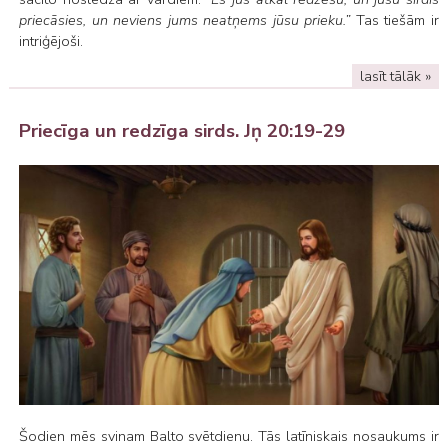
priecāsies, un neviens jums neatņems jūsu prieku.”
Tas tiešām ir
intriģējoši.
lasīt tālāk »
Priecīga un redzīga sirds. Jņ 20:19-29
Šodien mēs svinam Balto svētdienu. Tās latīniskais nosaukums ir