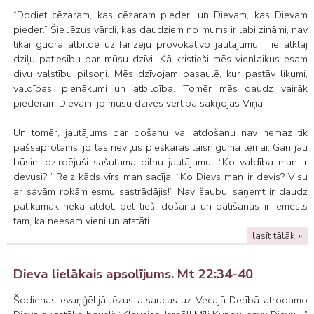
“Dodiet cēzaram, kas cēzaram pieder, un Dievam, kas Dievam
pieder.” Šie Jēzus vārdi, kas daudziem no mums ir labi zināmi, nav
tikai gudra atbilde uz farizeju provokatīvo jautājumu. Tie atklāj
dziļu patiesību par mūsu dzīvi. Kā kristieši mēs vienlaikus esam
divu valstību pilsoņi. Mēs dzīvojam pasaulē, kur pastāv likumi,
valdības, pienākumi un atbildība. Tomēr mēs daudz vairāk
piederam Dievam, jo mūsu dzīves vērtība sakņojas Viņā.
Un tomēr, jautājums par došanu vai atdošanu nav nemaz tik
pašsaprotams, jo tas neviļus pieskaras taisnīguma tēmai. Gan jau
būsim dzirdējuši sašutuma pilnu jautājumu: “Ko valdība man ir
devusi?!” Reiz kāds vīrs man sacīja: “Ko Dievs man ir devis? Visu
ar savām rokām esmu sastrādājis!” Nav šaubu, saņemt ir daudz
patīkamāk nekā atdot, bet tieši došana un dalīšanās ir iemesls
tam, ka neesam vieni un atstāti.
lasīt tālāk »
Dieva lielākais apsolījums. Mt 22:34-40
Šodienas evaņģēlijā Jēzus atsaucas uz Vecajā Derībā atrodamo