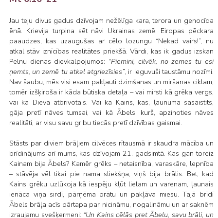
Jau teju divus gadus dzīvojam nežēlīga kara, terora un genocīda
ēnā. Krievija turpina sēt nāvi Ukrainas zemē. Eiropas pēckara
paaudzes, kas uzaugušas ar cēlo lozungu “Nekad vairs!”, nu
atkal stāv iznīcības realitātes priekšā. Vārdi, kas ik gadus izskan
Pelnu dienas dievkalpojumos:
“Piemini, cilvēk, no zemes tu esi
ņemts, un zemē tu atkal atgriezīsies”
, ir ieguvuši taustāmu nozīmi.
Nav šaubu, mēs visi esam pakļauti dzimšanas un miršanas ciklam,
tomēr izšķiroša ir kāda būtiska detaļa – vai mirsti kā grēka vergs,
vai kā Dieva atbrīvotais. Vai kā Kains, kas, ļaunuma sasaistīts,
gāja pretī nāves tumsai, vai kā Ābels, kurš, apzinoties nāves
realitāti, ar visu savu gribu tiecās pretī dzīvības gaismai.
Stāsts par diviem brāļiem cilvēces rītausmā ir skaudra mācība un
brīdinājums arī mums, kas dzīvojam 21. gadsimtā. Kas gan toreiz
Kainam bija Ābels? Kamēr grēks – netaisnība, varaskāre, lepnība
– stāvēja vēl tikai pie nama sliekšņa, viņš bija brālis. Bet, kad
Kains grēku uzlūkoja kā iespēju kļūt lielam un varenam, ļaunais
ienāca viņa sirdī, pārņēma prātu un pakļāva miesu. Tajā brīdī
Ābels brāļa acīs pārtapa par nicināmu, nogalināmu un ar saknēm
izraujamu svešķermeni:
“Un Kains cēlās pret Ābelu, savu brāli, un