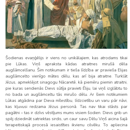
Šodienas evaņģēlijs ir viens no unikālajiem, kas atrodams tikai
pie Lūkas. Viņš apraksta kādas atraitnes mirušā dēla
augšāmcelšanu. Šim notikumam ir tieša līdzība ar pravieša Elijas
augšāmcelto vienīgo mātes dēlu, kas arī bija atraitne. Turklāt
Jēzus, apmeklējot sinagogu Nācaretē, kā piemēru piemin atraitni,
pie kuras sendienās Dievs sūtīja pravieti Ēliju, lai viņš izglābtu to
no bada un augšāmceltu tās mirušo dēlu. Ar šiem notikumiem
Lūkas atgādina par Dieva mīlestību, līdzcietību un varu pār nāvi,
kas kļuvusi redzama Jēzus personā. Tas nav tikai stāsts par
pagātni – tas ir dzīvs vēstījums mums visiem šodien. Dievs grib un
spēj dziedināt satriektas sirdis, un caur savu Dēlu Viņš aicina šajā
terapeitiskajā procesā iesaistīties ikvienu cilvēku. To apliecina