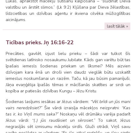
Lūkas, aprakstot mācekļu sūtīšanu kalpošanā – “sludināt Dieva
valstību un ārstēt slimos.” (Lk 9:2) Kļūšana par Dieva žēlastības,
līdzcietības un dzīvības aģentu ir ikviena cilvēka mūžizglītības
aicinājums.
lasīt tālāk »
Ticības prieks. Jņ 16:16-22
Priecāties, gavilēt, izjust lielu prieku – šādi var tulkot šīs
svētdienas latīnisko nosaukumu Jubilate. Kāds gan varētu būt tas
īpašais iemesls šodienas priekam un līksmei? Mēs aizvien
dzīvojam kara ēnā un droši vien daudz vieglāk būtu uzskaitīt
iemeslus noskumšanai un raizēm. Taču, kā jau būsim pamanījuši,
Jāņa evaņģēlija īpašās tēmas ir mācīšanās skatīties ar sirdi un
kopība ar patiesās dzīvības Kungu – Jēzu Kristu.
Šodienas lasījums iesākas ar Jēzus vārdiem:
“Vēl brīdi un jūs mani
vairs neredzēsiet?”
Šie vārdi izraisīja mācekļos neizpratni:
“Kas
tas ir, ko Viņš mums saka?”
Noskaņu vēl drūmāku varēja padarīt
Jēzus vārdi:
“(..) jūs raudāsiet un sērosiet.”
To sakot, Jēzus
negrasījās sēt izmisumu mācekļu sirdīs. Gluži otrādi, Viņš savu
sacīto noslēdza ar vārdiem:
“Es jūs atkal redzēšu, un jūsu sirdis