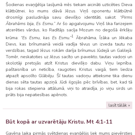
Šodienas evaņģēlija lasījumā mēs tiekam aicināti uzticēties Dieva
klātbūtnei, ko mums dāvā Jēzus. Viņš oponentu klātbūtnē
drosmīgi pasludināja savu dievišķo identitāti, sakot:
“Pirms
Ābrahāms bija, Es Esmu.”
Ar šo apgalvojumu Viņš lika farizejiem
atcerēties vārdus, ko Radītājs sacīja Mozum no degošā ērkšķu
1
krūma:
“Es Esmu, kas Es Esmu.”
Ābrahāma, Īzāka un Jēkaba
Dievs, kas brīnumainā veidā vadīja tēvus un izveda tautu no
verdzības, tagad Jēzus rokām darīja brīnumus Jūdejā un Galilejā.
Tomēr, neskatoties uz Jēzus sacīto un paveikto, tautas vadoņi un
skolotāji pretojās atzīt Kristus dievišķo dabu. Viņu lepnība,
paštaisnība un neticība, raugoties Kristus vaigā, tiem liedza
atpazīt apsolīto Glābēju. Šī tautas vadoņu attieksme tika dienu
dienas sēta tautas apziņā. Jūdi ilgojās pēc brīvības, bet, kad tā
bija rokas stiepiena attālumā, viņi to atraidīja, jo viņu sirds un
prāts bija nepatiesības apēnots.
lasīt tālāk »
Būt kopā ar uzvarētāju Kristu. Mt 4:1-11
Gavēņa laika pirmās svētdienas evaņģēlijs liek mums pievērsties