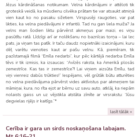
Jēzus kārdināšanas notikumam. Velna kārdinājumi ir attēloti tik
groteskā veidā, ka mūsdienu cilvēka prātam tie var atsaukt atmiņā
vien kaut ko no pasaku sižetiem. Virspusēji raugoties, var pat
likties, ka velna piedāvājumi ir infantili. Tad nu gan liela muiža? Ja
velns man šodien liktu pārvērst akmeņus par maizi, es viņu
pasūtītu ratā. Līdzīgi arī ar nolēkšanu no baznīcas torņa – lai lec
pats, ja viņam tas patīk. Ir taču daudz nopietnāki izaicinājumi, kuru
dēļ varētu vienoties kaut ar pašu velnu. Kā, piemēram, tik
pazīstamajā filmā “Emīla nedarbi”, kur pēc kārtējā nedarba Emīla
tēvs ir tik izmisis, ka izsaucas: “Avīzēs raksta, ka Amerikā plosās
zemestrīce. Kas tas ir zemestrīce?! Lai viņiem aizsūta Emīlu, tad
viņi vienreiz dabūs trūkties!” Iespējams, vēl grūtāk būtu atturēties
no velna piedāvājuma pārvērst vides aktīvistus par akmeņiem tai
māmiņai, kura, no rīta ejot ar bērnu uz savu auto, atklāj, ka riepām
nolaists gaiss un uz vējstikla atstāta zīmīte ar virsrakstu: “Jūsu
degvielas rijējs ir kaitīgs.”*
lasīt tālāk »
Cerība ir gara un sirds noskaņošana labajam.
Mt 6:16–21