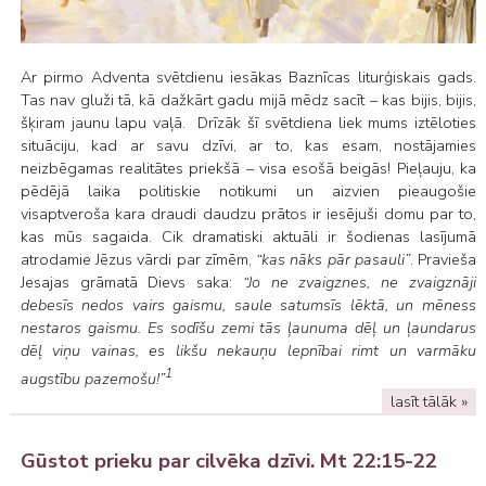
Ar pirmo Adventa svētdienu iesākas Baznīcas liturģiskais gads.
Tas nav gluži tā, kā dažkārt gadu mijā mēdz sacīt – kas bijis, bijis,
šķiram jaunu lapu vaļā. Drīzāk šī svētdiena liek mums iztēloties
situāciju, kad ar savu dzīvi, ar to, kas esam, nostājamies
neizbēgamas realitātes priekšā – visa esošā beigās! Pieļauju, ka
pēdējā laika politiskie notikumi un aizvien pieaugošie
visaptveroša kara draudi daudzu prātos ir iesējuši domu par to,
kas mūs sagaida. Cik dramatiski aktuāli ir šodienas lasījumā
atrodamie Jēzus vārdi par zīmēm,
“kas nāks pār pasauli”
. Pravieša
Jesajas grāmatā Dievs saka:
“Jo ne zvaigznes, ne zvaigznāji
debesīs nedos vairs gaismu, saule satumsīs lēktā, un mēness
nestaros gaismu. Es sodīšu zemi tās ļaunuma dēļ un ļaundarus
dēļ viņu vainas, es likšu nekauņu lepnībai rimt un varmāku
1
augstību pazemošu!”
lasīt tālāk »
Gūstot prieku par cilvēka dzīvi. Mt 22:15-22