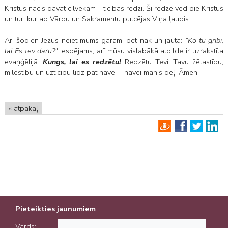
Kristus nācis dāvāt cilvēkam – ticības redzi. Šī redze ved pie Kristus
un tur, kur ap Vārdu un Sakramentu pulcējas Viņa ļaudis.
Arī šodien Jēzus neiet mums garām, bet nāk un jautā:
“Ko tu gribi,
lai Es tev daru?"
Iespējams, arī mūsu vislabākā atbilde ir uzrakstīta
evaņģēlijā:
Kungs, lai es redzētu!
Redzētu Tevi, Tavu žēlastību,
mīlestību un uzticību līdz pat nāvei – nāvei manis dēļ. Āmen.
« atpakaļ
Pieteikties jaunumiem
Vārds: