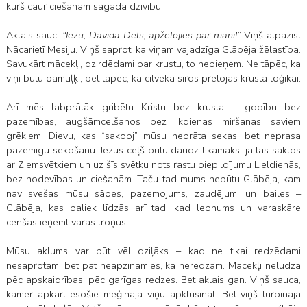
kurš caur ciešanām sagādā dzīvību.
Aklais sauc:
“Jēzu, Dāvida Dēls, apžēlojies par mani!”
Viņš atpazīst
Nācarietī Mesiju. Viņš saprot, ka viņam vajadzīga Glābēja žēlastība.
Savukārt mācekļi, dzirdēdami par krustu, to nepieņem. Ne tāpēc, ka
viņi būtu pamuļķi, bet tāpēc, ka cilvēka sirds pretojas krusta loģikai.
Arī mēs labprātāk gribētu Kristu bez krusta – godību bez
pazemības, augšāmcelšanos bez ikdienas miršanas saviem
grēkiem. Dievu, kas “sakopj” mūsu neprāta sekas, bet neprasa
pazemīgu sekošanu. Jēzus ceļš būtu daudz tīkamāks, ja tas sāktos
ar Ziemsvētkiem un uz šīs svētku nots rastu piepildījumu Lieldienās,
bez nodevības un ciešanām. Taču tad mums nebūtu Glābēja, kam
nav svešas mūsu sāpes, pazemojums, zaudējumi un bailes –
Glābēja, kas paliek līdzās arī tad, kad lepnums un varaskāre
cenšas ieņemt varas troņus.
Mūsu aklums var būt vēl dziļāks – kad ne tikai redzēdami
nesaprotam, bet pat neapzināmies, ka neredzam. Mācekļi nelūdza
pēc apskaidrības, pēc garīgas redzes. Bet aklais gan. Viņš sauca,
kamēr apkārt esošie mēģināja viņu apklusināt. Bet viņš turpināja