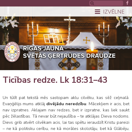
IZVĒLNE
Ticības redze. Lk 18:31–43
Un tūlīt pat tekstā mēs sastopam aklu cilvēku, kas sēž ceļmalā.
Evaņģēlijs mums atklāj
divējādu neredzību
. Mācekļiem ir acis, bet
nav izpratnes. Aklajam nav redzes, bet ir izpratne, kas liek saukt
pēc žēlastības. Tā nevar būt nejaušība – te atklājas Dieva nodoms.
Dievs grib atvērt cilvēkam acis, lai tas spētu ieraudzīt Kristu pareizi
– ne kā politisku cerību, ne kā morāles skolotāju, bet kā Glābēju,