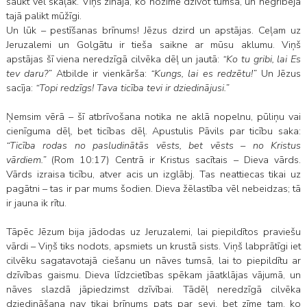
saukt vēl skaļāk. Viņš zināja, ko nozīmē dzīvot tumsā, un negribēja
tajā palikt mūžīgi.
Un lūk – pestīšanas brīnums! Jēzus dzird un apstājas. Ceļam uz
Jeruzalemi un Golgātu ir tieša saikne ar mūsu aklumu. Viņš
apstājas šī viena neredzīgā cilvēka dēļ un jautā:
“Ko tu gribi, lai Es
tev daru?”
Atbilde ir vienkārša:
“Kungs, lai es redzētu!”
Un Jēzus
sacīja:
“Topi redzīgs! Tava ticība tevi ir dziedinājusi.”
Ņemsim vērā – šī atbrīvošana notika ne aklā nopelnu, pūliņu vai
cienīguma dēļ, bet ticības dēļ. Apustulis Pāvils par ticību saka:
“Ticība rodas no pasludinātās vēsts, bet vēsts – no Kristus
vārdiem.”
(Rom 10:17) Centrā ir Kristus sacītais – Dieva vārds.
Vārds izraisa ticību, atver acis un izglābj. Tas neattiecas tikai uz
pagātni – tas ir par mums šodien. Dieva žēlastība vēl nebeidzas; tā
ir jauna ik rītu.
Tāpēc Jēzum bija jādodas uz Jeruzalemi, lai piepildītos praviešu
vārdi – Viņš tiks nodots, apsmiets un krustā sists. Viņš labprātīgi iet
cilvēku sagatavotajā ciešanu un nāves tumsā, lai to piepildītu ar
dzīvības gaismu. Dieva līdzcietības spēkam jāatklājas vājumā, un
nāves slazdā jāpiedzimst dzīvībai. Tādēļ neredzīgā cilvēka
dziedināšana nav tikai brīnums pats par sevi, bet zīme tam, ko