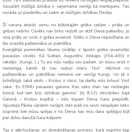
dzīvi. Tā ir bauslības prasība, ko neviens mirstīgais nespēj piepildīt.
Savukārt mūžīgā dzīvība ir saņemama vienīgi kā mantojums. Tas
norāda uz piederību un saikni ar mūžīgās dzīvības Devēju.
Šī saruna atsedz vienu no būtiskajām grēka sekām – prāta un
gribas nebrīvi. Cilvēks nav brīvs redzēt un atzīt Dieva patiesību, jo
viņa prāts un sirds ir grēka ievainoti. Grēks ir Dieva nepazīšana un
tās izraisītā paštaisnība un patmīlība.
Evaņģēlijā pieminētais likuma zinātājs ir tipisks grēka ievainotās
pasaules cilvēks. Kā Svētais Augustīns, bīskaps (354–430) ir
rakstījis: „Kungs, (..) Tu esi mūs radījis sev pašam, un mūsu sirds ir
nemierīga, kamēr tā nav radusi mieru Tevī.” Atbrīvot no
paštaisnības un patmīlības nemiera var vienīgi Kungs. Un tā ir
brīnišķīgā, labā vēsts – Kristus ir nācis, lai darītu mūs brīvus! Viņš
saka: “Es ESMU pasaules gaisma. Kas seko man, tas nestaigās
tumsā, bet tam būs dzīvības gaisma.” (Jņ 8:12) Atrodoties šajā
Gaismā – Kristus kopībā – mēs topam Dieva Gara piepildīti.
Apustuļa Pāvila vārdiem runājot, mēs paši no sevis nespējam neko
izspriest, bet mūsu spējas ir no Dieva, kas mūs dara spējīgus būt
par dzīvu darošā Gara kalpiem.
Tas ir atbrīvošanas un dziedināšanas process, kurā vispirms top