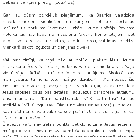
debesīs, tie kļuva priecīgi! (Lk 24:52)
Gan jau būsim dzirdējuši pieņēmumu, ka Baznīca vajadzīga
neveiksminiekiem, vientiešiem un sliņķiem. Bet, lūk, šodienas
lasījumā uz notikuma “skatuves” uzkāpj likuma zinātājs. Pavisam
noteikti tas nav kāds no mūsdienu “dīvāna komentētājiem”, bet
augsti izglītots likumu zinātājs, sinedrija, proti, valdības loceklis.
Vienkārši sakot, izglītots un cienījams cilvēks.
Vai nav zīmīgi, ka viņš nāk ar nolūku pieķert Jēzu likuma
nezināšanā. Šis vīrs ir klausījies Jēzus vārdos ar mērķi atrast “vājo
vietu” Viņa mācībā. Un tā top “dienas” jautājums: “Skolotāj, kas
man jādara, lai iemantotu mūžīgo dzīvību?” Acīmredzot šis
cienījamais cilvēks gatavojās garai vārdu cīņai, kuras rezultātā
Jēzus sapīsies bauslības detaļās. Taču Jēzus pāradresē jautājumu
pašam jautātājam: “Kā ir bauslībā rakstīts? Kā tu tur lasi?” Un tas
atbildēja: “Mīli Kungu, savu Dievu, no visas savas sirds(..) un ar visu
savu prātu un savu tuvāko kā sevi pašu.” Uz to Jēzus viņam saka:
“Dari to un tu dzīvosi.”
Šie Jēzus vārdi nav trekns punkts, bet domu zīme. Jēzus nepiemin
mūžīgo dzīvību. Dieva un tuvākā mīlēšana apraksta cilvēka cienīgu