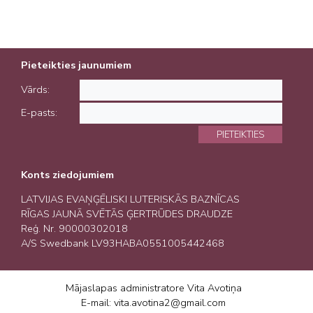
Pieteikties jaunumiem
Vārds:
E-pasts:
PIETEIKTIES
Konts ziedojumiem
LATVIJAS EVAŅĢĒLISKI LUTERISKĀS BAZNĪCAS
RĪGAS JAUNĀ SVĒTĀS ĢERTRŪDES DRAUDZE
Reģ. Nr. 90000302018
A/S Swedbank LV93HABA0551005442468
Mājaslapas administratore Vita Avotiņa
E-mail: vita.avotina2@gmail.com