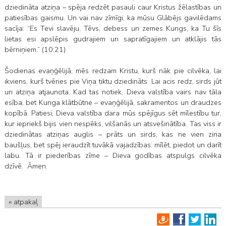
dziedināta atziņa – spēja redzēt pasauli caur Kristus žēlastības un
patiesības gaismu. Un vai nav zīmīgi, ka mūsu Glābējs gavilēdams
sacīja: “Es Tevi slavēju, Tēvs, debess un zemes Kungs, ka Tu šīs
lietas esi apslēpis gudrajiem un sapratīgajiem un atklājis tās
bērniņiem.” (10:21)
Šodienas evaņģēlijā, mēs redzam Kristu, kurš nāk pie cilvēka, lai
ikviens, kurš tvēries pie Viņa tiktu dziedināts. Lai acis redz, sirds jūt
un atziņa atjaunota. Kad tas notiek, Dieva valstība vairs nav tāla
esība, bet Kunga klātbūtne – evaņģēlijā, sakramentos un draudzes
kopībā. Patiesi, Dieva valstība dara mūs spējīgus sēt mīlestību tur,
kur iepriekš bijis vien nespēks, vilšanās un atsvešinātība. Tas viss ir
dziedinātas atziņas auglis – prāts un sirds, kas ne vien zina
baušļus, bet spēj ieraudzīt tuvākā vajadzības: mīlēt, piedot un darīt
labu. Tā ir piederības zīme – Dieva godības atspulgs cilvēka
dzīvē. Āmen.
« atpakaļ