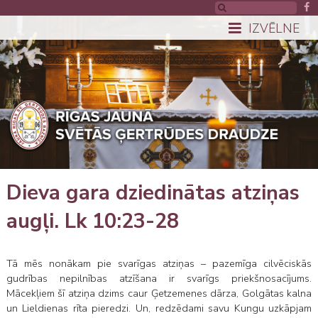
IZVĒLNE
Dieva gara dziedinātas atziņas
augļi. Lk 10:23-28
Tā mēs nonākam pie svarīgas atziņas – pazemīga cilvēciskās
gudrības nepilnības atzīšana ir svarīgs priekšnosacījums.
Mācekļiem šī atziņa dzims caur Ģetzemenes dārza, Golgātas kalna
un Lieldienas rīta pieredzi. Un, redzēdami savu Kungu uzkāpjam