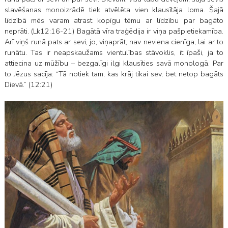
slavēšanas monoizrādē tiek atvēlēta vien klausītāja loma. Šajā
līdzībā mēs varam atrast kopīgu tēmu ar līdzību par bagāto
neprāti. (Lk12:16-21) Bagātā vīra traģēdija ir viņa pašpietiekamība.
Arī viņš runā pats ar sevi, jo, viņaprāt, nav neviena cienīga, lai ar to
runātu. Tas ir neapskaužams vientulības stāvoklis, it īpaši, ja to
attiecina uz mūžību – bezgalīgi ilgi klausīties savā monologā. Par
to Jēzus sacīja: “Tā notiek tam, kas krāj tikai sev, bet netop bagāts
Dievā.” (12:21)