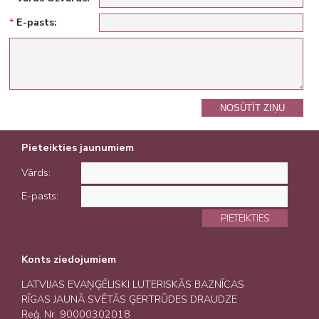
*
E-pasts:
NOSŪTĪT ZIŅU
Pieteikties jaunumiem
Vārds:
E-pasts:
PIETEIKTIES
Konts ziedojumiem
LATVIJAS EVAŅĢĒLISKI LUTERISKĀS BAZNĪCAS
RĪGAS JAUNĀ SVĒTĀS ĢERTRŪDES DRAUDZE
Reģ. Nr. 90000302018