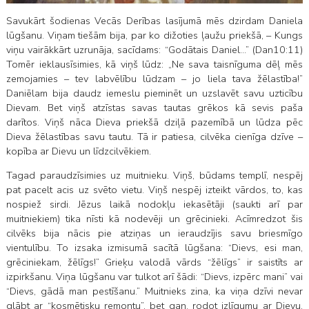
Savukārt šodienas Vecās Derības lasījumā mēs dzirdam Daniela
lūgšanu. Viņam tiešām bija, par ko dižoties ļaužu priekšā, – Kungs
viņu vairākkārt uzrunāja, sacīdams: “Godātais Daniel…” (Dan10:11)
Tomēr ieklausīsimies, kā viņš lūdz: „Ne sava taisnīguma dēļ mēs
zemojamies – tev labvēlību lūdzam – jo liela tava žēlastība!”
Daniēlam bija daudz iemeslu pieminēt un uzslavēt savu uzticību
Dievam. Bet viņš atzīstas savas tautas grēkos kā sevis paša
darītos. Viņš nāca Dieva priekšā dziļā pazemībā un lūdza pēc
Dieva žēlastības savu tautu. Tā ir patiesa, cilvēka cienīga dzīve –
kopība ar Dievu un līdzcilvēkiem.
Tagad paraudzīsimies uz muitnieku. Viņš, būdams templī, nespēj
pat pacelt acis uz svēto vietu. Viņš nespēj izteikt vārdos, to, kas
nospiež sirdi. Jēzus laikā nodokļu iekasētāji (saukti arī par
muitniekiem) tika nīsti kā nodevēji un grēcinieki. Acīmredzot šis
cilvēks bija nācis pie atziņas un ieraudzījis savu briesmīgo
vientulību. To izsaka izmisumā sacītā lūgšana: “Dievs, esi man,
grēciniekam, žēlīgs!” Grieķu valodā vārds “žēlīgs” ir saistīts ar
izpirkšanu. Viņa lūgšanu var tulkot arī šādi: “Dievs, izpērc mani” vai
“Dievs, gādā man pestīšanu.” Muitnieks zina, ka viņa dzīvi nevar
glābt ar “kosmētisku remontu”, bet gan, rodot izlīgumu ar Dievu.