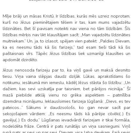
Mīļie brāļi un māsas Kristū. Ir līdzības, kurās mēs uzreiz noprotam,
kurš no Jēzus pieminētajiem tēliem ir tas, kam mums vajadzētu
līdzināties. Bet šī pavisam noteikti nav viena no tām līdzībām. Šīs
līdzības mērķis nav likt klausītājam sacīt: „Man vajadzētu līdzināties
muitniekam.” Un, ja, to izlasot, spējam vien pateikt: „Paldies Dievam,
ka es neesmu tāds kā šis farizejs,” tad esam tieši tādi kā šis
paštaisnais vīrs. Tāpēc Jēzus līdzības liek uzmanīgi klausīties un
apdomāt dzirdēto.
Jēzus nenosoda farizeju par to, ka viņš gavē un maksā desmito
tiesu. Viņa vaina slēpjas daudz dziļāk. Lūkas, aprakstīdams šo
notikumu, iesākumā min iemeslu, kādēļ Jēzus stāsta šo līdzību: „Un
dažiem, kas sevi uzskatīja par taisniem, bet pārējos nicināja.” Šī
mazā piebilde atklāj vienu no grēka aspektiem – patmīlība
dzemdina nicinājumu. Ieklausīsimies farizeja lūgšanā: „Dievs, es tev
pateicos…” Sākums ir daudzsološs, ko gan nevar sacīt par
sekojošajiem vārdiem: „Es neesmu tāds kā pārējie cilvēki(..) Es
gavēju(..) Es dodu.” Lūgšanas ievadvārdi farizejam ir tikai formāla,
nodeldēta frāze. Centrā ir pats runātājs un viņa sasniegumi. Viņš
runā pats ar sevi un par sevi. Dievam, visa laba devējam, šajā sevis