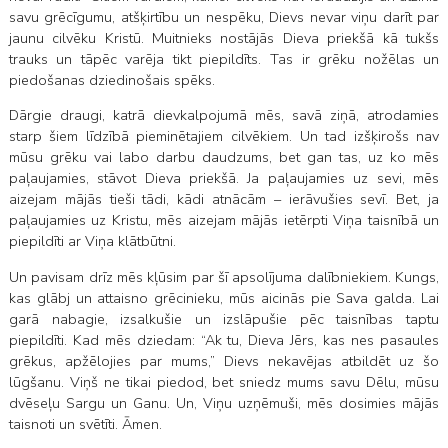
savu grēcīgumu, atšķirtību un nespēku, Dievs nevar viņu darīt par
jaunu cilvēku Kristū. Muitnieks nostājās Dieva priekšā kā tukšs
trauks un tāpēc varēja tikt piepildīts. Tas ir grēku nožēlas un
piedošanas dziedinošais spēks.
Dārgie draugi, katrā dievkalpojumā mēs, savā ziņā, atrodamies
starp šiem līdzībā pieminētajiem cilvēkiem. Un tad izšķirošs nav
mūsu grēku vai labo darbu daudzums, bet gan tas, uz ko mēs
paļaujamies, stāvot Dieva priekšā. Ja paļaujamies uz sevi, mēs
aizejam mājās tieši tādi, kādi atnācām – ierāvušies sevī. Bet, ja
paļaujamies uz Kristu, mēs aizejam mājās ietērpti Viņa taisnībā un
piepildīti ar Viņa klātbūtni.
Un pavisam drīz mēs kļūsim par šī apsolījuma dalībniekiem. Kungs,
kas glābj un attaisno grēcinieku, mūs aicinās pie Sava galda. Lai
garā nabagie, izsalkušie un izslāpušie pēc taisnības taptu
piepildīti. Kad mēs dziedam: “Ak tu, Dieva Jērs, kas nes pasaules
grēkus, apžēlojies par mums,” Dievs nekavējas atbildēt uz šo
lūgšanu. Viņš ne tikai piedod, bet sniedz mums savu Dēlu, mūsu
dvēseļu Sargu un Ganu. Un, Viņu uzņēmuši, mēs dosimies mājās
taisnoti un svētīti. Āmen.