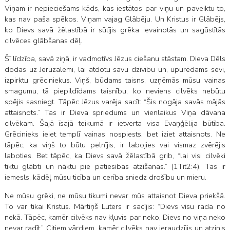
Viņam ir nepieciešams kāds, kas iestātos par viņu un paveiktu to,
kas nav paša spēkos. Viņam vajag Glābēju. Un Kristus ir Glābējs,
ko Dievs savā žēlastībā ir sūtījis grēka ievainotās un sagūstītās
cilvēces glābšanas dēļ.
Šī līdzība, savā ziņā, ir vadmotīvs Jēzus ciešanu stāstam. Dieva Dēls
dodas uz Jeruzalemi, lai atdotu savu dzīvību un, upurēdams sevi,
izpirktu grēciniekus. Viņš, būdams taisns, uzņēmās mūsu vainas
smagumu, tā piepildīdams taisnību, ko neviens cilvēks nebūtu
spējis sasniegt. Tāpēc Jēzus varēja sacīt: “Šis nogāja savās mājās
attaisnots.” Tas ir Dieva spriedums un vienlaikus Viņa dāvana
cilvēkam. Šajā īsajā teikumā ir ietverta visa Evaņģēlija būtība.
Grēcinieks ieiet templī vainas nospiests, bet iziet attaisnots. Ne
tāpēc, ka viņš to būtu pelnījis, ir labojies vai vismaz zvērējis
laboties. Bet tāpēc, ka Dievs savā žēlastībā grib, “lai visi cilvēki
tiktu glābti un nāktu pie patiesības atzīšanas.” (1Tit2:4). Tas ir
iemesls, kādēļ mūsu ticība un cerība sniedz drošību un mieru.
Ne mūsu grēki, ne mūsu tikumi nevar mūs attaisnot Dieva priekšā.
To var tikai Kristus. Mārtiņš Luters ir sacījis: “Dievs visu rada no
nekā. Tāpēc, kamēr cilvēks nav kļuvis par neko, Dievs no viņa neko
nevar radīt.” Citiem vārdiem, kamēr cilvēks nav ieraudzījis un atzinis