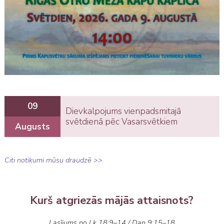
09
Dievkalpojums vienpadsmitajā
svētdienā pēc Vasarsvētkiem
Augusts
Citi notikumi mūsu draudzē >>
Kurš atgriezās mājās attaisnots?
Lasījums no Lk 18:9–14 / Dan 9:15–18