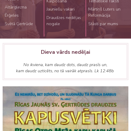
Kalpošana
Tematiskie raksti
Altārglezna
Jauniešu vakari
Mārtiņš Luters un
Ērģeles
Reformācija
Draudzes nedēļas
Svētā Ģertrūde
nogale
Stāsti par mums
Dieva vārds nedēļai
No ikviena, kam daudz dots, daudz prasīs un,
kam daudz uzticēts, no tā vairāk atprasīs. Lk 12:48b