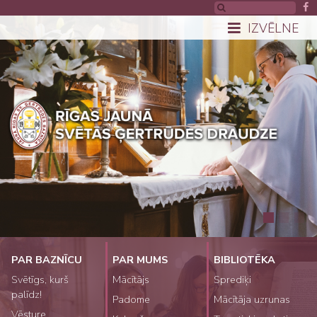
IZVĒLNE
PAR BAZNĪCU
PAR MUMS
BIBLIOTĒKA
Svētīgs, kurš
Mācītājs
Sprediķi
palīdz!
Padome
Mācītāja uzrunas
Vēsture